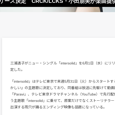
」リリース決定 CRCK/LCKS・小田朋美が楽曲
三浦透子がニュー・シングル「intersolid」を6月1日（水）に
定した。
「intersolid」はテレビ東京で来週5月31日（火）からスター
かしい』の主題歌に決定しており、同番組は放送に先駆けて動画
「Paravi」、テレビ東京ドラマチャンネル（YouTube）で先
う主題歌「intersolid」に乗せて、原案だけでなくストーリテ
出演する雨穴が踊るエンディング映像も話題になっている。