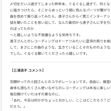
〆切をだいぶ過ぎてしまった昨年末、ぐるぐるし過ぎて、何とな
に描きつけたら、そこからあっという間に色んなパーツが繋がり
曲を改めて振り返ってみたら、透子さんから＜第三インターナシ
話を聞いたことを思い出して、なんだ最初から透子さんに手を引
のぼってたのか
〜と嬉しいような不思議なような気持ちです。
透子さんとのレコーディングはドーナツみたいに空洞の周りを疾
して、まさにこの曲のような、生きていることそのもののような
でした。ぐるぐる聴いてくださったら嬉しいです。
【三浦透子 コメント】
念願叶っての小田さんとのコラボレーションです。自由に、緻密
身体も頭もたくさん使いながらのレコーディングは本当に楽しい
毎日開けていたはずの扉なのに、
「あれ、今日は何かがちょっとおかしい、ここはどこだろう？ど
だろう。」