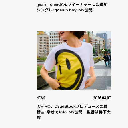
jjean、sheidAをフィーチャーした最新
シングル“gossip boy”MV公開
NEWS
2026.08.07
ICHIRO、D3adStockプロデュースの最
新曲“幸せでいい”MV公開 監督は鴨下大
輝