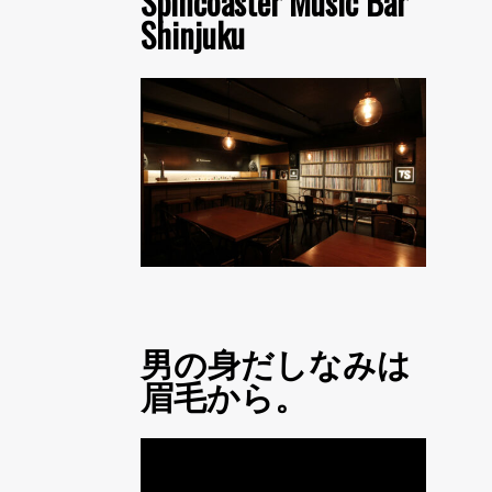
Spincoaster Music Bar
Shinjuku
男の身だしなみは
眉毛から。