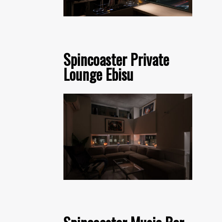
Spincoaster Private
Lounge Ebisu