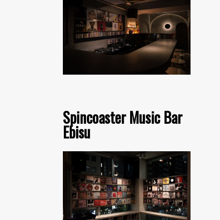
Spincoaster Music Bar
Ebisu