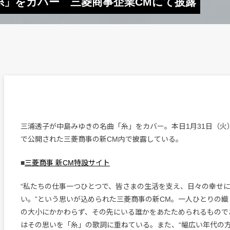
糸」をカバー 三菱商事企業CMにて披露
三浦透子が中島みゆきの名曲「糸」をカバー。本日1月31日（火）
で公開された三菱商事の新CM内で披露している。
■
三菱商事 新CM特設サイト
“私たちの仕事一つひとつで、皆さまの生活を支え、日々の幸せ
い。”という思いが込められた三菱商事の新CM。一人ひとりの
の大小にかかわらず、その先にいる誰かをあたためられるもので
はその思いを「糸」の歌詞に重ねている。また、“幅広い年代の