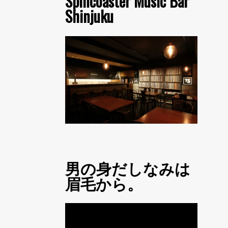
Spincoaster Music Bar
Shinjuku
男の身だしなみは
眉毛から。