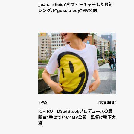
jjean、sheidAをフィーチャーした最新
シングル“gossip boy”MV公開
NEWS
2026.08.07
ICHIRO、D3adStockプロデュースの最
新曲“幸せでいい”MV公開 監督は鴨下大
輝