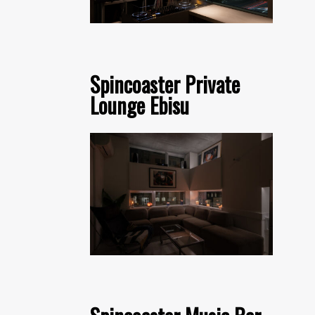
Spincoaster Private
Lounge Ebisu