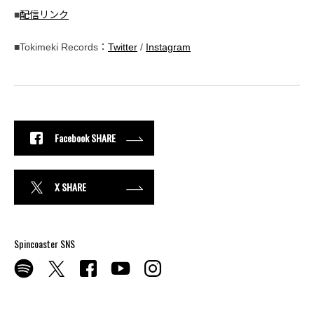
■
配信リンク
■Tokimeki Records：
Twitter
/
Instagram
Facebook SHARE
X SHARE
Spincoaster SNS