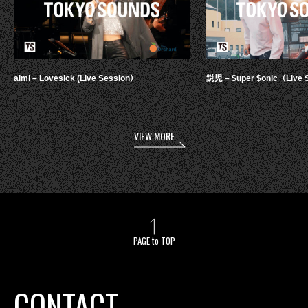
aimi – Lovesick (Live Session）
鋭児 – $uper $onic（Live 
VIEW MORE
PAGE to TOP
CONTACT