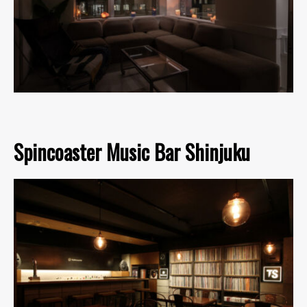
Spincoaster Music Bar Shinjuku