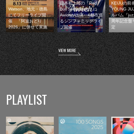
日本初上陸の『Red
KEIJUの
Watson、地元・徳島
Bull Symphonic』に
YOUNG JU
にてフリーライブ開
Awichが出演 4都市巡
ルバム『juzz
催 『阿波おどり
るシンフォニックライ
周年記念盤
2026』に併せて実施
ブ開催
定
VIEW MORE
PLAYLIST