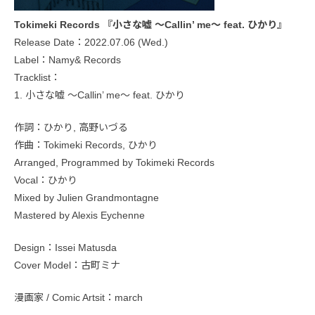
Tokimeki Records 『小さな嘘 ～Callin’ me～ feat. ひかり』
Release Date：2022.07.06 (Wed.)
Label：Namy& Records
Tracklist：
1. 小さな嘘 ～Callin’ me～ feat. ひかり
作詞：ひかり, 高野いづる
作曲：Tokimeki Records, ひかり
Arranged, Programmed by Tokimeki Records
Vocal：ひかり
Mixed by Julien Grandmontagne
Mastered by Alexis Eychenne
Design：Issei Matusda
Cover Model：古町ミナ
漫画家 / Comic Artsit：march