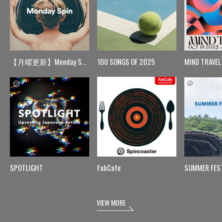
【月曜更新】Monday Spin
100 SONGS OF 2025
MIND TRAVEL
SPOTLIGHT
FabCafe
SUMMER FES
VIEW MORE