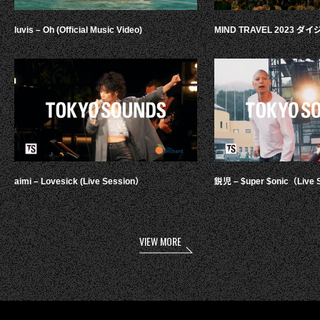
luvis – Oh (Official Music Video)
MIND TRAVEL 2023 
aimi – Lovesick (Live Session）
鋭児 – $uper $onic（Live 
VIEW MORE