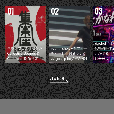
Rachel 
体験型フェス『集楽座
jjean、sheidAをフィー
歌舞伎町で
Collective Sounds &
チャーした最新シング
とかする『
Cultures』開催決定
ル“gossip boy”MV公開
れーーッ』
VIEW MORE