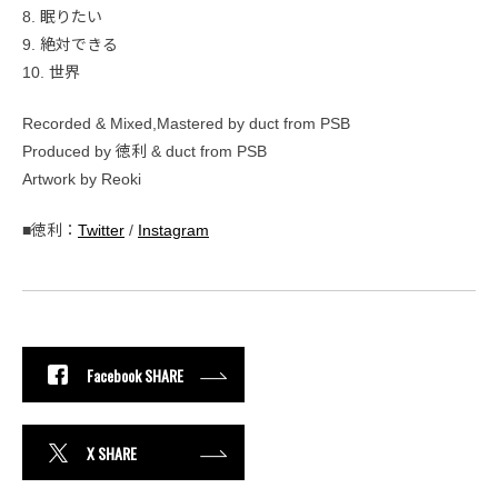
8. 眠りたい
9. 絶対できる
10. 世界
Recorded & Mixed,Mastered by duct from PSB
Produced by 徳利 & duct from PSB
Artwork by Reoki
■徳利：
Twitter
/
Instagram
Facebook SHARE
X SHARE