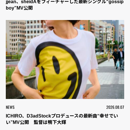
jjean、sheidAをフィーチャーした最新シングル“gossip
boy”MV公開
NEWS
2026.08.07
ICHIRO、D3adStockプロデュースの最新曲“幸せでい
い”MV公開 監督は鴨下大輝