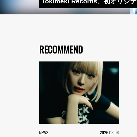
Tokimeki Records、初オ
RECOMMEND
NEWS
2026.08.06