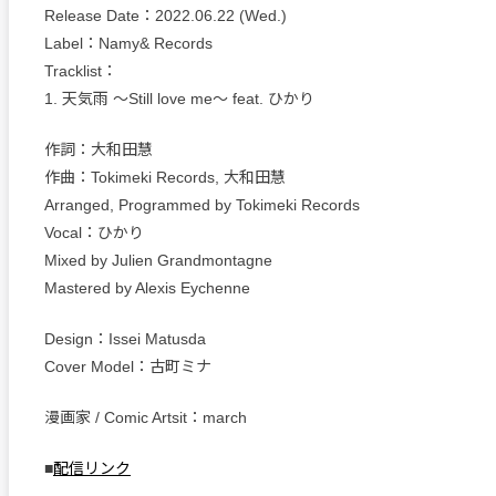
Release Date：2022.06.22 (Wed.)
Label：Namy& Records
Tracklist：
1. 天気雨 〜Still love me〜 feat. ひかり
作詞：大和田慧
作曲：Tokimeki Records, 大和田慧
Arranged, Programmed by Tokimeki Records
Vocal：ひかり
Mixed by Julien Grandmontagne
Mastered by Alexis Eychenne
Design：Issei Matusda
Cover Model：古町ミナ
漫画家 / Comic Artsit：march
■
配信リンク