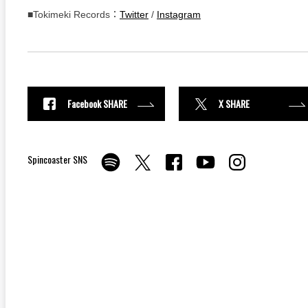
■Tokimeki Records：
Twitter
/
Instagram
Facebook SHARE
X SHARE
Spincoaster SNS