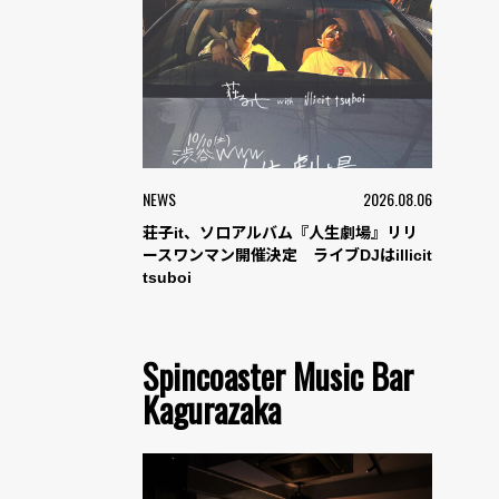
NEWS
2026.08.06
荘子it、ソロアルバム『人生劇場』リリ
ースワンマン開催決定 ライブDJはillicit
tsuboi
Spincoaster Music Bar
Kagurazaka