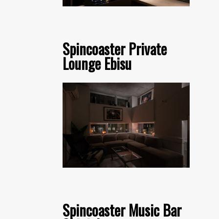
Spincoaster Private
Lounge Ebisu
Spincoaster Music Bar