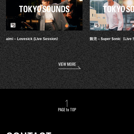
aimi – Lovesick (Live Session）
鋭児 – $uper $onic（Live 
VIEW MORE
PAGE to TOP