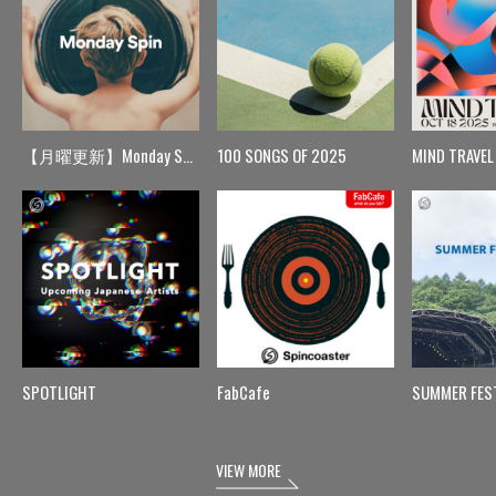
【月曜更新】Monday Spin
100 SONGS OF 2025
MIND TRAVEL
SPOTLIGHT
FabCafe
SUMMER FES
VIEW MORE