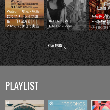
Watson、地元・徳島
にてフリーライブ開
Tohjiのラ
催 『阿波おどり
INTERVIEW ｜
YouTube
2026』に併せて実施
RACH? × idom
定
VIEW MORE
PLAYLIST