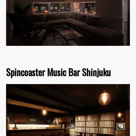
Spincoaster Music Bar Shinjuku