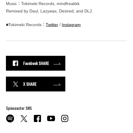
Music：Tokimeki Records, mindfreakkk
Remixed by Daul, Lazywax, Desired, and DLJ.
■Tokimeki Records：
Twitter
/
Instagram
Facebook SHARE
X SHARE
Spincoaster SNS