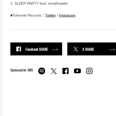
1. SLEEP PARTY feat. mindfreakkk
■Tokimeki Records：
Twitter
/
Instagram
Facebook SHARE
X SHARE
Spincoaster SNS