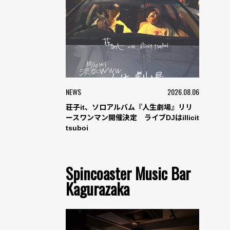
NEWS
2026.08.06
荘子it、ソロアルバム『人生劇場』リリ
ースワンマン開催決定 ライブDJはillicit
tsuboi
Spincoaster Music Bar
Kagurazaka