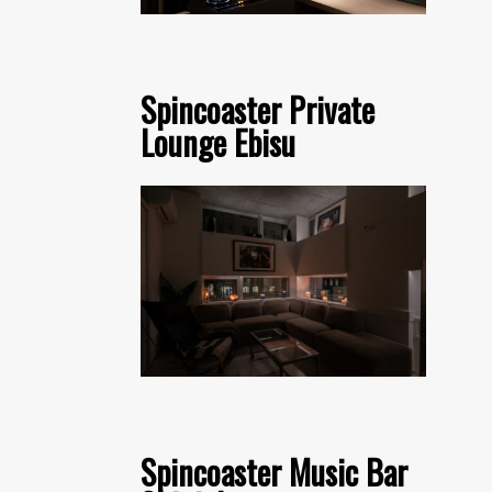
Spincoaster Private
Lounge Ebisu
Spincoaster Music Bar