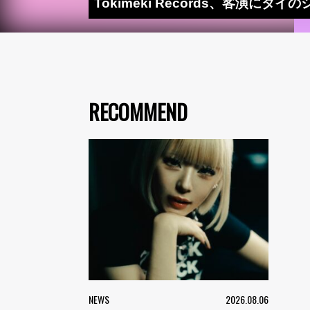
Tokimeki Records、客演にタ
RECOMMEND
NEWS
2026.08.06