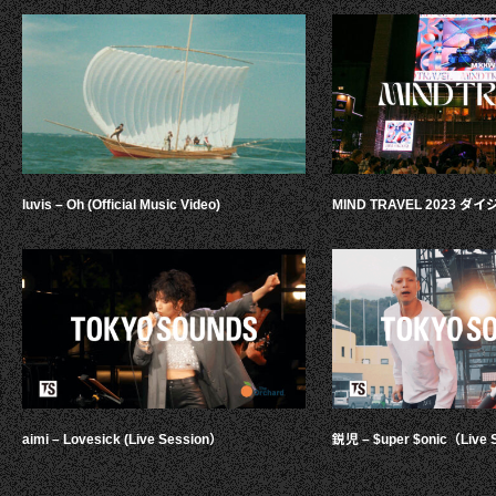
luvis – Oh (Official Music Video)
MIND TRAVEL 2023 
aimi – Lovesick (Live Session）
鋭児 – $uper $onic（Live 