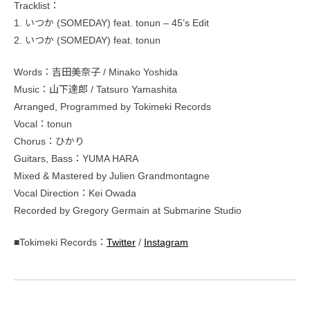
Tracklist：
1. いつか (SOMEDAY) feat. tonun – 45’s Edit
2. いつか (SOMEDAY) feat. tonun
Words：吉田美奈子 / Minako Yoshida
Music：山下達郎 / Tatsuro Yamashita
Arranged, Programmed by Tokimeki Records
Vocal：tonun
Chorus：ひかり
Guitars, Bass：YUMA HARA
Mixed & Mastered by Julien Grandmontagne
Vocal Direction：Kei Owada
Recorded by Gregory Germain at Submarine Studio
■Tokimeki Records：
Twitter
/
Instagram