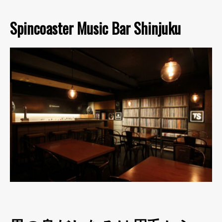
Spincoaster Music Bar Shinjuku