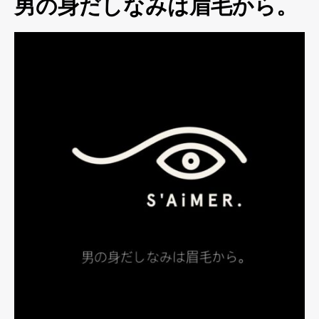
男の身だしなみは眉毛から。