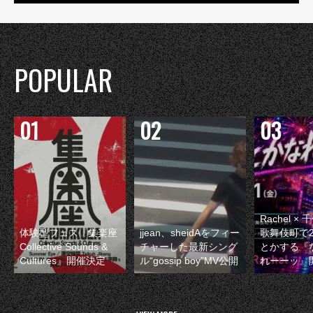
POPULAR
Rachel 
体験型フェス『集楽座
jjean、sheidAをフィー
歌舞伎町で
Collective Sounds &
チャーした最新シング
とかする『
Cultures』開催決定
ル“gossip boy”MV公開
れーーッ』