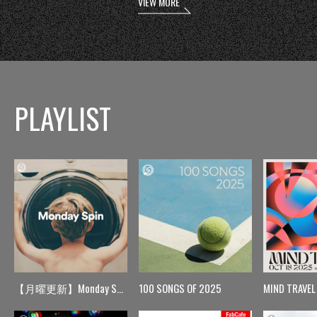
VIEW MORE
PLAYLIST
【月曜更新】Monday Spin
100 SONGS OF 2025
MIND TRAVEL