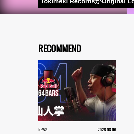
Tokimeki RecordsがOr
RECOMMEND
NEWS
2026.08.06