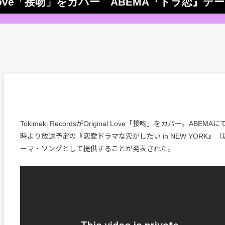
iginal Love「接吻」をカバー ABEMA『ドラ恋
Tokimeki RecordsがOriginal Love「接吻」をカバー。ABEM
時より放送予定の『恋愛ドラマな恋がしたい in NEW YORK』
ーマ・ソングとして提供することが発表された。