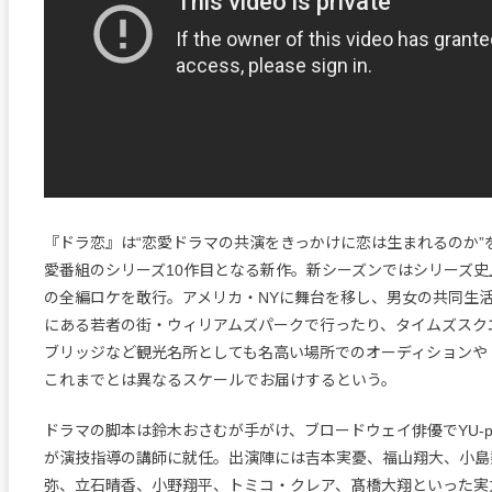
『ドラ恋』は“恋愛ドラマの共演をきっかけに恋は生まれるのか”
愛番組のシリーズ10作目となる新作。新シーズンではシリーズ
の全編ロケを敢行。アメリカ・NYに舞台を移し、男女の共同生
にある若者の街・ウィリアムズパークで行ったり、タイムズスク
ブリッジなど観光名所としても名高い場所でのオーディションや
これまでとは異なるスケールでお届けするという。
ドラマの脚本は鈴木おさむが手がけ、ブロードウェイ俳優でYU-pro
が演技指導の講師に就任。出演陣には吉本実憂、福山翔大、小島
弥、立石晴香、小野翔平、トミコ・クレア、髙橋大翔といった実