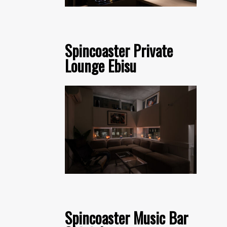
Spincoaster Private
Lounge Ebisu
Spincoaster Music Bar