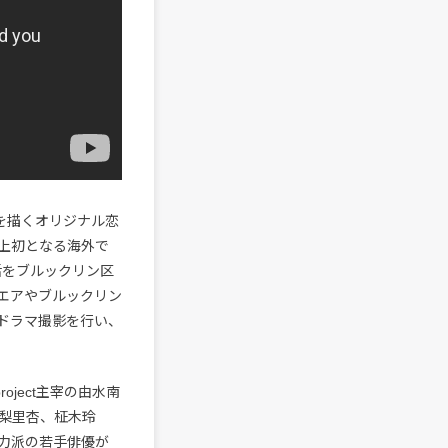
を描くオリジナル恋
史上初となる海外で
活をブルックリン区
エアやブルックリン
ドラマ撮影を行い、
ject主宰の由水南
梨里杏、柾木玲
力派の若手俳優が