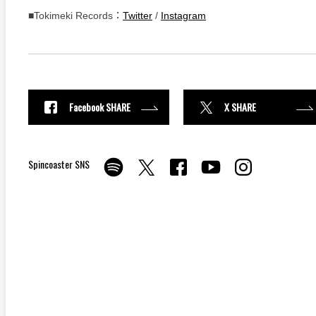
■Tokimeki Records：
Twitter
/
Instagram
Facebook SHARE
X SHARE
Spincoaster SNS