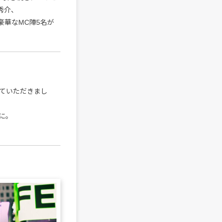
秀介、
加。豪華なMC陣5名が
ていただきまし
に。