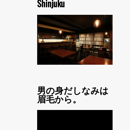
Shinjuku
男の身だしなみは
眉毛から。