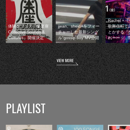
Rachel 
体験型フェス『集楽座
jjean、sheidAをフィー
歌舞伎町で
Collective Sounds &
チャーした最新シング
とかする『
Cultures』開催決定
ル“gossip boy”MV公開
れーーッ』
VIEW MORE
PLAYLIST