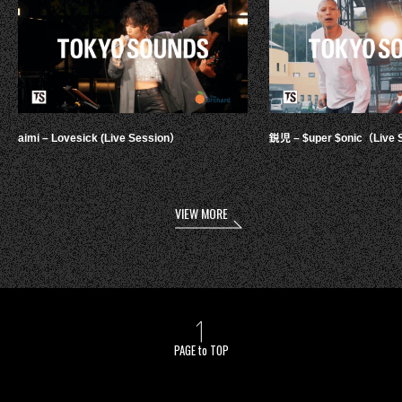
aimi – Lovesick (Live Session）
鋭児 – $uper $onic（Live 
VIEW MORE
PAGE to TOP