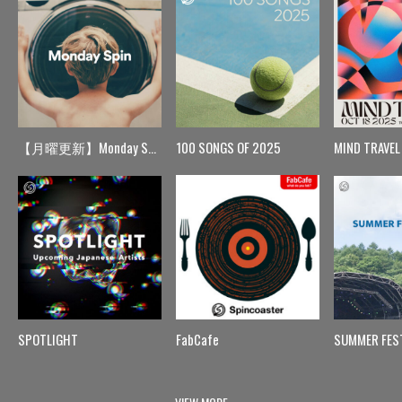
【月曜更新】Monday Spin
100 SONGS OF 2025
MIND TRAVEL
SPOTLIGHT
FabCafe
SUMMER FES