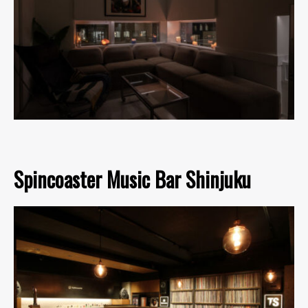
Spincoaster Music Bar Shinjuku