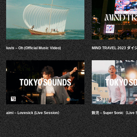
luvis – Oh (Official Music Video)
MIND TRAVEL 2023 
aimi – Lovesick (Live Session）
鋭児 – $uper $onic（Live 