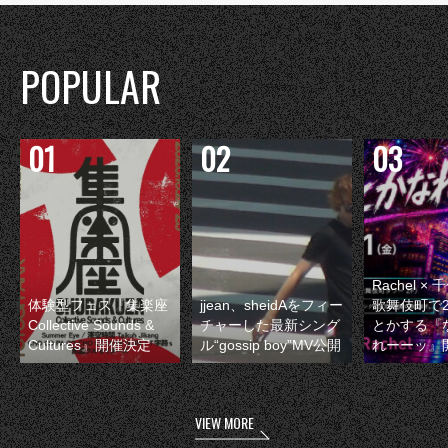
POPULAR
Rachel 
体験型フェス『集楽座
jjean、sheidAをフィー
歌舞伎町で
Collective Sounds &
チャーした最新シング
とかする『
Cultures』開催決定
ル“gossip boy”MV公開
れーーッ』
VIEW MORE