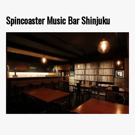
Spincoaster Music Bar Shinjuku