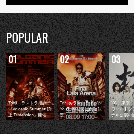
POPULAR
Tohji、ラストライブ
Tohjiのラストライブが
XG、東京
『Volcanic Summer 頂
YouTubeにて生配信決
ワールドツ
上 Dimension』開催
定
ナル公演の