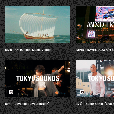
luvis – Oh (Official Music Video)
MIND TRAVEL 2023 
aimi – Lovesick (Live Session）
鋭児 – $uper $onic（Live 