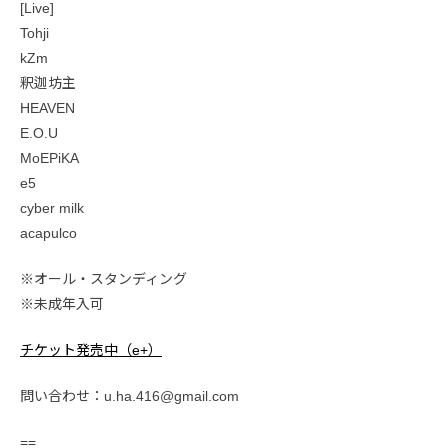
[Live]
Tohji
kZm
釈迦坊主
HEAVEN
E.O.U
MoEPiKA
e5
cyber milk
acapulco
※オール・スタンディング
※未成年入可
チケット発売中（e+）
問い合わせ：u.ha.416@gmail.com
==