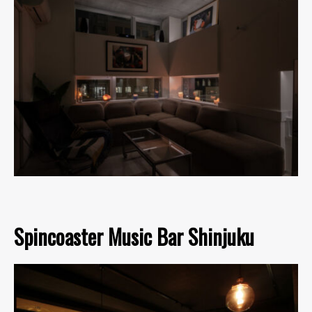
Spincoaster Music Bar Shinjuku