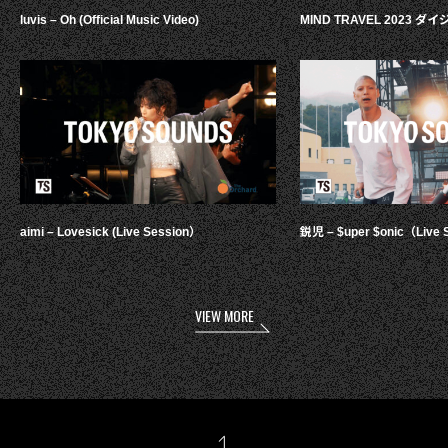
luvis – Oh (Official Music Video)
MIND TRAVEL 2023 
aimi – Lovesick (Live Session）
鋭児 – $uper $onic（Live 
VIEW MORE