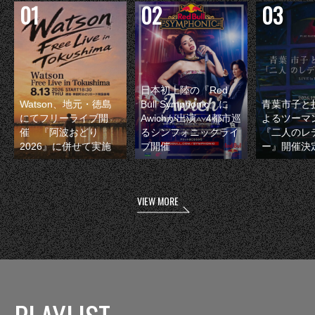
日本初上陸の『Red
Watson、地元・徳島
Bull Symphonic』に
青葉市子と
にてフリーライブ開
Awichが出演 4都市巡
よるツーマ
催 『阿波おどり
るシンフォニックライ
『二人のレ
2026』に併せて実施
ブ開催
ー』開催決
VIEW MORE