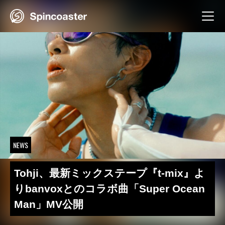
Skip
to
content
NEWS
Tohji、最新ミックステープ『t-mix』よ
りbanvoxとのコラボ曲「Super Ocean
Man」MV公開