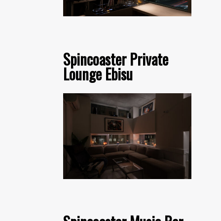
Spincoaster Private
Lounge Ebisu