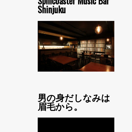
Spincoaster Music Bar
Shinjuku
男の身だしなみは
眉毛から。