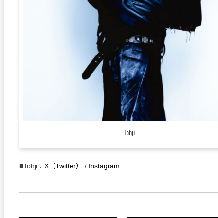
Tohji
■Tohji：
X（Twitter）
/
Instagram