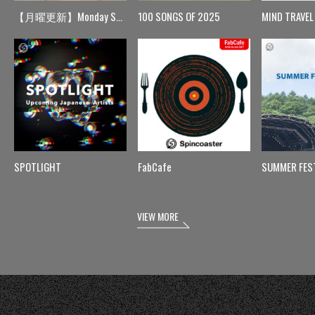
【月曜更新】Monday Spin
100 SONGS OF 2025
MIND TRAVEL
SPOTLIGHT
FabCafe
SUMMER FES
VIEW MORE