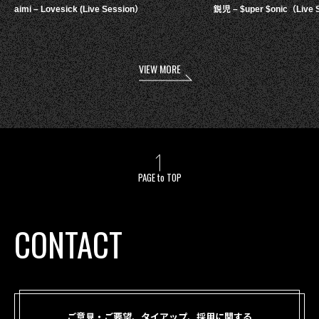
aimi – Lovesick (Live Session）
鋭児 – $uper $onic（Live 
VIEW MORE
PAGE to TOP
CONTACT
ご意見・ご要望、タイアップ、採用に関する