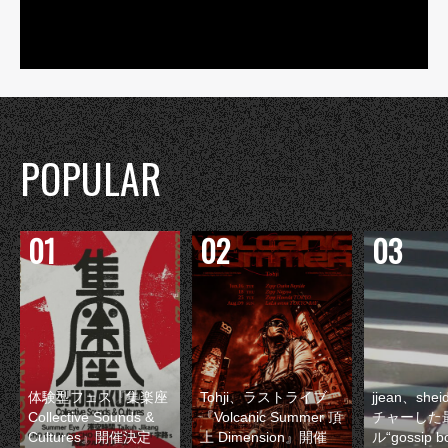
POPULAR
体験型フェス『集楽座
Tohji、ラストライブ
jjean、sh
Collective Sounds &
『Volcanic Summer 頂
チャーした
Cultures』開催決定
上 Dimension』開催
ル“gossip 