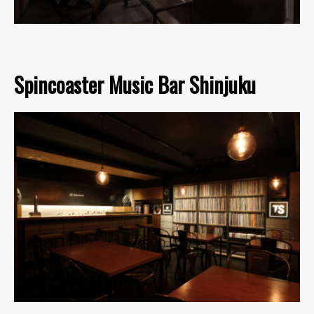
Spincoaster Music Bar Shinjuku