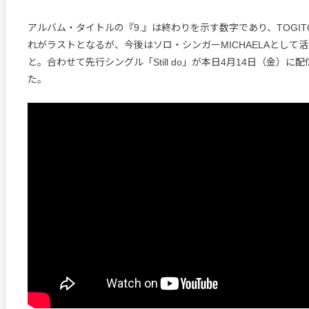
アルバム・タイトルの『9.』は終わりを示す数字であり、TOGI
れがラストとなるが、今後はソロ・シンガーMICHAELAとして
と。合わせて先行シングル「Still do」が本日4月14日（金）に
た。