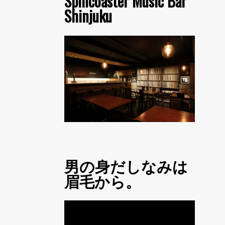
Spincoaster Music Bar
Shinjuku
男の身だしなみは
眉毛から。