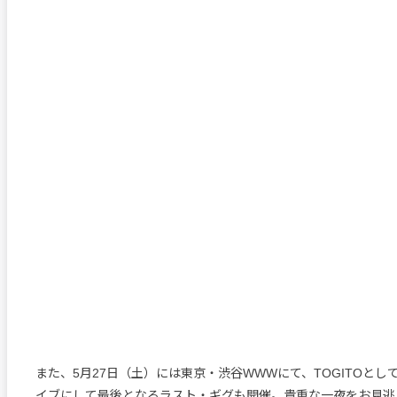
また、5月27日（土）には東京・渋谷WWWにて、TOGITOと
イブにして最後となるラスト・ギグも開催。貴重な一夜をお見逃