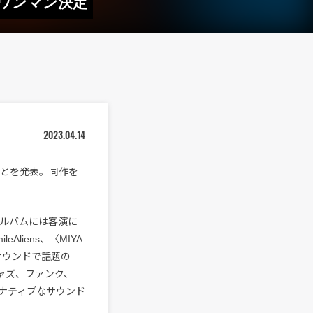
るワンマン決定
2023.04.14
ることを発表。同作を
。アルバムには客演に
ileAliens、〈MIYA
なサウンドで話題の
ジャズ、ファンク、
ナティブなサウンド