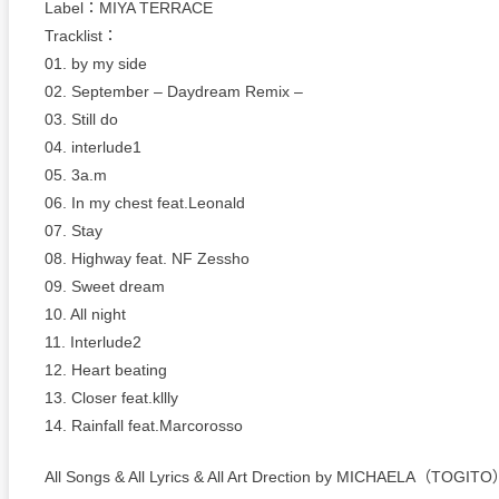
Label：MIYA TERRACE
Tracklist：
01. by my side
02. September – Daydream Remix –
03. Still do
04. interlude1
05. 3a.m
06. In my chest feat.Leonald
07. Stay
08. Highway feat. NF Zessho
09. Sweet dream
10. All night
11. Interlude2
12. Heart beating
13. Closer feat.kllly
14. Rainfall feat.Marcorosso
All Songs & All Lyrics & All Art Drection by MICHAELA（TOGI