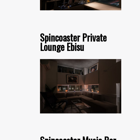
Spincoaster Private
Lounge Ebisu