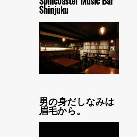
Spincoaster Music Bar
Shinjuku
男の身だしなみは
眉毛から。