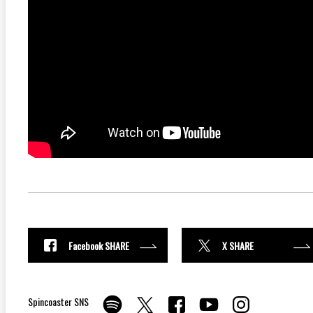
Facebook SHARE
X SHARE
Spincoaster SNS