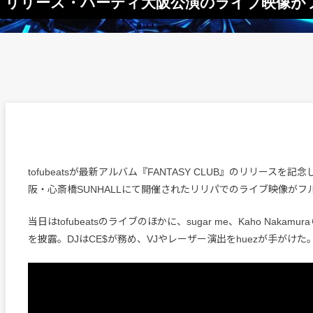
Y CLUB』リリース・パーティ大阪公演のライブ映像
tofubeatsが最新アルバム『FANTASY CLUB』のリリースを記
阪・心斎橋SUNHALLにて開催されたリリパでのライブ映像がフ
当日はtofubeatsのライブのほかに、sugar me、Kaho Nakam
を披露。DJはCE$が務め、VJやレーザー演出をhuezが手がけた