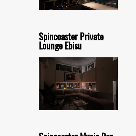
Spincoaster Private
Lounge Ebisu