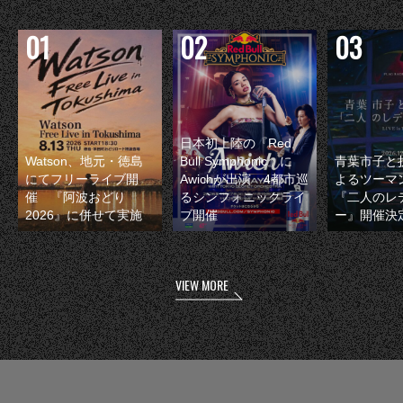
日本初上陸の『Red
Watson、地元・徳島
Bull Symphonic』に
青葉市子と
にてフリーライブ開
Awichが出演 4都市巡
よるツーマ
催 『阿波おどり
るシンフォニックライ
『二人のレ
2026』に併せて実施
ブ開催
ー』開催決
VIEW MORE