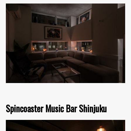
Spincoaster Music Bar Shinjuku