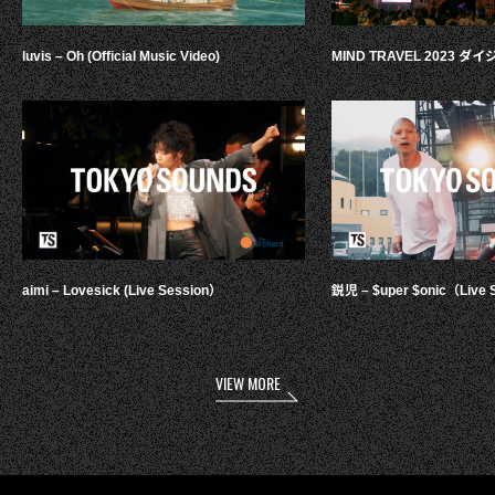
luvis – Oh (Official Music Video)
MIND TRAVEL 2023 
aimi – Lovesick (Live Session）
鋭児 – $uper $onic（Live 
VIEW MORE