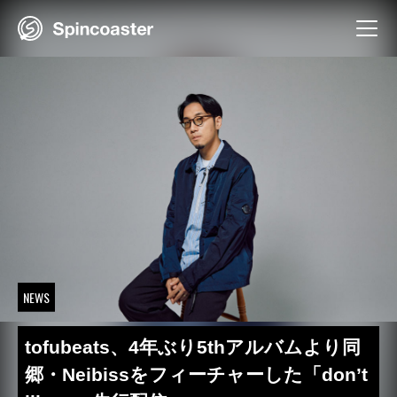
Skip
to
content
NEWS
tofubeats、4年ぶり5thアルバムより同
郷・Neibissをフィーチャーした「don’t