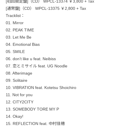
[初回限定盤]（CD） WPCL-13374 ￥3,800 + Tax
[通常盤]（CD） WPCL-13375 ￥2,800 + Tax
Tracklist：
01. Mirror
02. PEAK TIME
03. Let Me Be
04. Emotional Bias
05. SMILE
06. don’t like u feat. Neibiss
07. 恋とミサイル feat. UG Noodle
08. Afterimage
09. Solitaire
10. VIBRATION feat. Kotetsu Shoichiro
11. Not for you
12. CITY2CITY
13. SOMEBODY TORE MY P
14. Okay!
15. REFLECTION feat. 中村佳穂