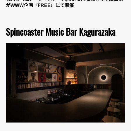
がWWW企画『FREE』にて開催
Spincoaster Music Bar Kagurazaka