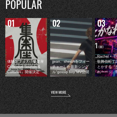
POPULAR
Rachel 
体験型フェス『集楽座
jjean、sheidAをフィー
歌舞伎町で
Collective Sounds &
チャーした最新シング
とかする『
Cultures』開催決定
ル“gossip boy”MV公開
れーーッ』
VIEW MORE