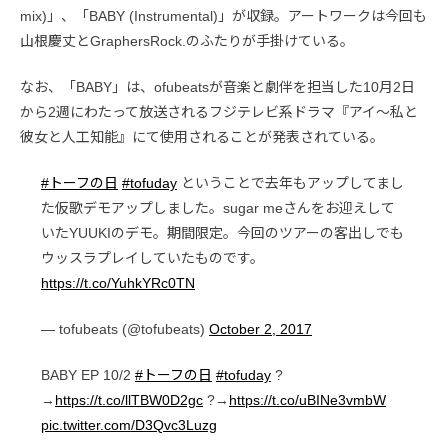
mix)」、「BABY (Instrumental)」が収録。アートワークは今回も
山根慶丈とGraphersRock.のふたりが手掛けている。
なお、「BABY」は、ofubeatsが音楽と劇伴を担当した10月2日
から2週にわたって放送されるフジテレビ系ドラマ『アイ～私と
彼女と人工知能』にて使用されることが発表されている。
#トーフの日
#tofuday
ということで去年もアップしてまし
た仮歌デモアップしました。sugar meさんをお迎えして
いたYUUKIのデモ。期間限定。今回のツアーの客出しでも
ウッスラプレイしていたものです。
https://t.co/YuhkYRc0TN
— tofubeats (@tofubeats)
October 2, 2017
BABY EP 10/2
#トーフの日
#tofuday
?
→
https://t.co/llTBW0D2gc
?→
https://t.co/uBINe3vmbW
pic.twitter.com/D3Qvc3Luzg