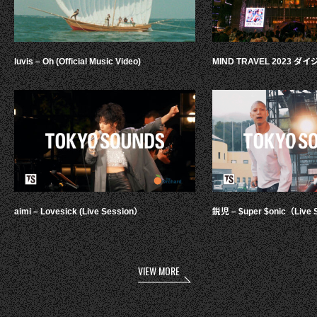
luvis – Oh (Official Music Video)
MIND TRAVEL 2023 
aimi – Lovesick (Live Session）
鋭児 – $uper $onic（Live 
VIEW MORE