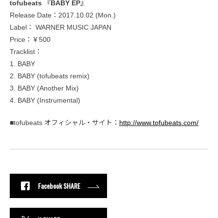
tofubeats 『BABY EP』
Release Date：2017.10.02 (Mon.)
Label： WARNER MUSIC JAPAN
Price：￥500
Tracklist：
1. BABY
2. BABY (tofubeats remix)
3. BABY (Another Mix)
4. BABY (Instrumental)
■tofubeats オフィシャル・サイト：
http://www.tofubeats.com/
Facebook SHARE