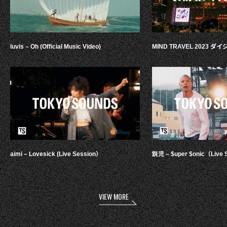
luvis – Oh (Official Music Video)
MIND TRAVEL 2023 
aimi – Lovesick (Live Session）
鋭児 – $uper $onic（Live 
VIEW MORE