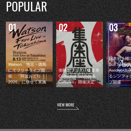
POPULAR
日本初上陸の
Watson、地元・徳島
Bull Symp
にてフリーライブ開
体験型フェス『集楽座
Awichが
催 『阿波おどり
Collective Sounds &
るシンフォ
2026』に併せて実施
Cultures』開催決定
ブ開催
VIEW MORE