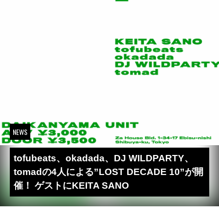
NEWS
tofubeats、okadada、DJ WILDPARTY、
tomadの4人による”LOST DECADE 10”が開
催！ ゲストにKEITA SANO