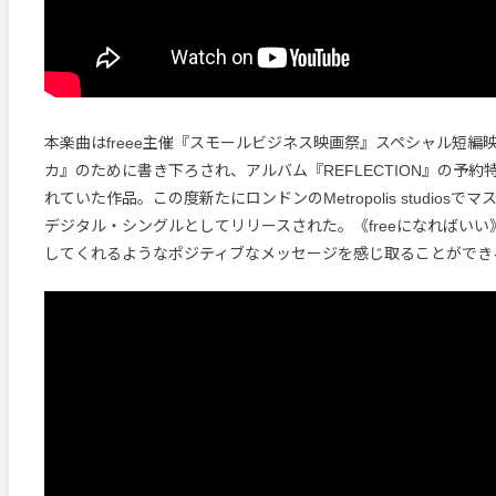
本楽曲はfreee主催『スモールビジネス映画祭』スペシャル短編
カ』のために書き下ろされ、アルバム『REFLECTION』の予約
れていた作品。この度新たにロンドンのMetropolis studios
デジタル・シングルとしてリリースされた。《freeになればい
してくれるようなポジティブなメッセージを感じ取ることができ