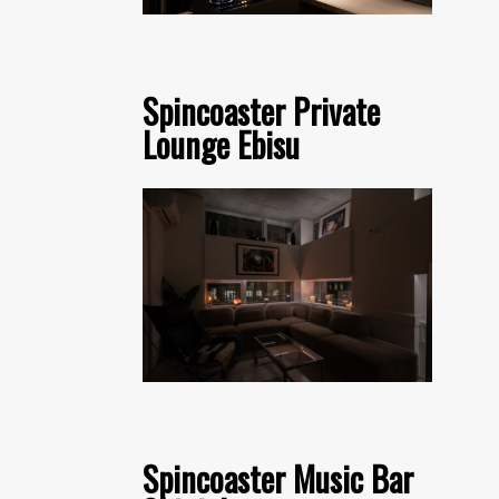
Spincoaster Private
Lounge Ebisu
Spincoaster Music Bar