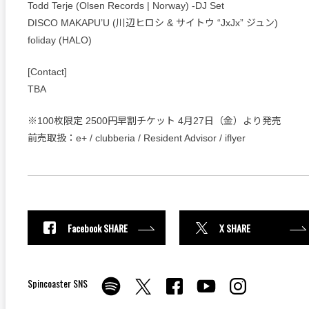
Todd Terje (Olsen Records | Norway) -DJ Set
DISCO MAKAPU’U (川辺ヒロシ & サイトウ “JxJx” ジュン)
foliday (HALO)
[Contact]
TBA
※100枚限定 2500円早割チケット 4月27日（金）より発売
前売取扱：e+ / clubberia / Resident Advisor / iflyer
Facebook SHARE
X SHARE
Spincoaster SNS