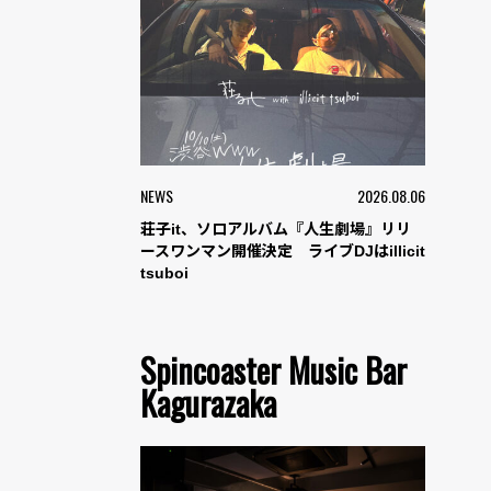
NEWS
2026.08.06
荘子it、ソロアルバム『人生劇場』リリ
ースワンマン開催決定 ライブDJはillicit
tsuboi
Spincoaster Music Bar
Kagurazaka