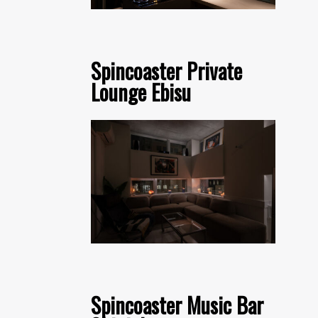
Spincoaster Private
Lounge Ebisu
Spincoaster Music Bar