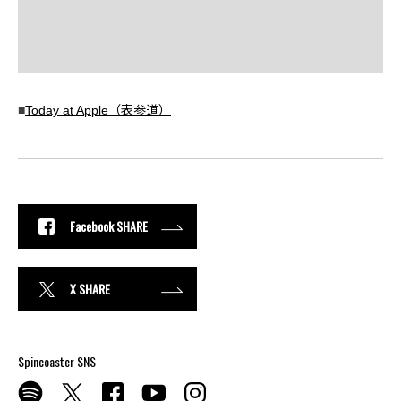
■
Today at Apple（表参道）
Facebook SHARE
X SHARE
Spincoaster SNS