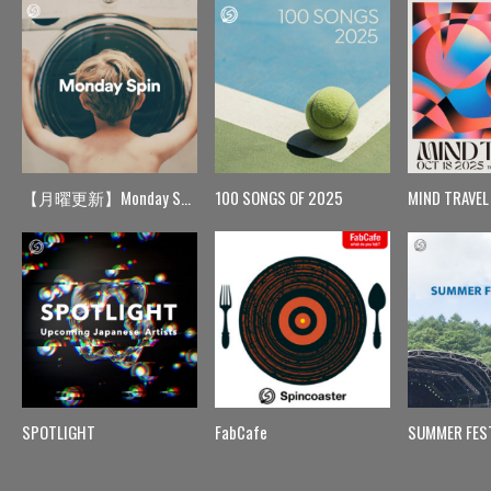
【月曜更新】Monday Spin
100 SONGS OF 2025
MIND TRAVEL
SPOTLIGHT
FabCafe
SUMMER FES