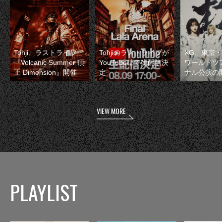
Tohji、ラストライブ
Tohjiのラストライブが
XG、東京
『Volcanic Summer 頂
YouTubeにて生配信決
ワールドツ
上 Dimension』開催
定
ナル公演の
VIEW MORE
PLAYLIST