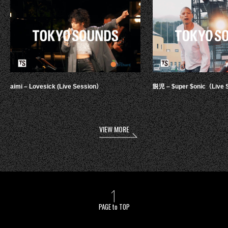
aimi – Lovesick (Live Session）
鋭児 – $uper $onic（Live 
VIEW MORE
PAGE to TOP