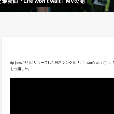
た最新曲「Life won’t wait」MV公開
tip jamが6月にリリースした最新シングル「Life won’t wait (feat. 
を公開した。