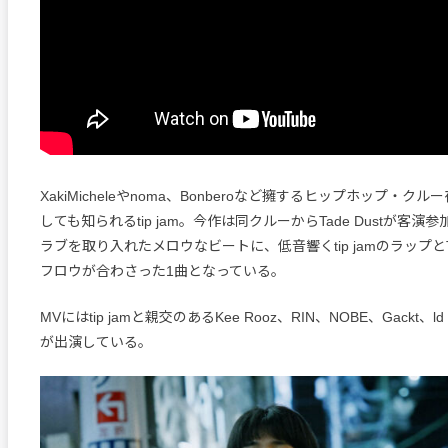
XakiMicheleやnoma、Bonberoなど擁するヒップホップ・
しても知られるtip jam。今作は同クルーからTade Dustが客
ラブを取り入れたメロウなビートに、低音響くtip jamのラップとTa
フロウが合わさった1曲となっている。
MVにはtip jamと親交のあるKee Rooz、RIN、NOBE、Gackt、ld 
が出演している。