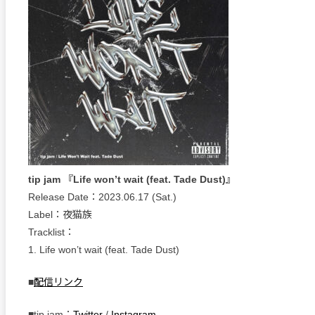
tip jam 『Life won’t wait (feat. Tade Dust)』
Release Date：2023.06.17 (Sat.)
Label：夜猫族
Tracklist：
1. Life won’t wait (feat. Tade Dust)
■
配信リンク
■tip jam：
Twitter
/
Instagram