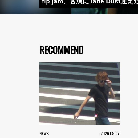
tip jam、客演にTade Dust迎え
RECOMMEND
NEWS
2026.08.07