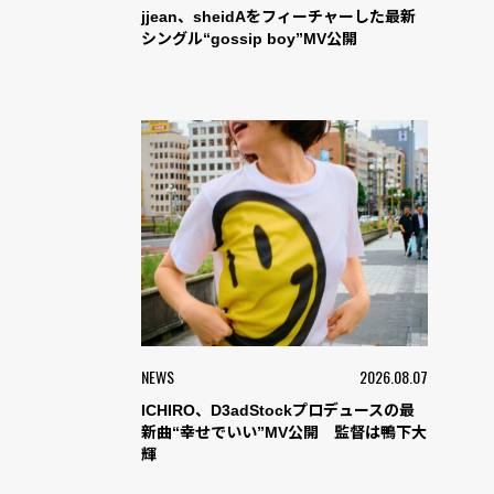
jjean、sheidAをフィーチャーした最新
シングル“gossip boy”MV公開
NEWS
2026.08.07
ICHIRO、D3adStockプロデュースの最
新曲“幸せでいい”MV公開 監督は鴨下大
輝