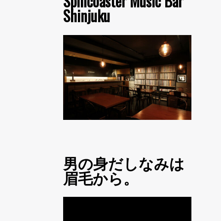
Spincoaster Music Bar
Shinjuku
男の身だしなみは
眉毛から。