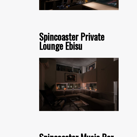
Spincoaster Private
Lounge Ebisu