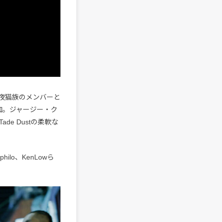
クルー夜猫族のメンバーと
演参加。ジャージー・ク
de Dustの柔軟な
philo、KenLowら