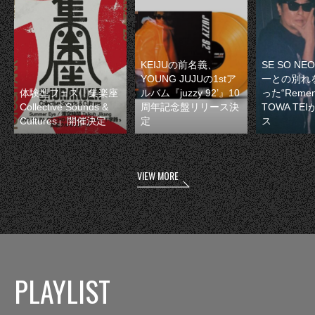
KEIJUの前名義、
SE SO N
YOUNG JUJUの1stア
一との別れ
体験型フェス『集楽座
ルバム『juzzy 92’』10
った“Remem
Collective Sounds &
周年記念盤リリース決
TOWA TE
Cultures』開催決定
定
ス
VIEW MORE
PLAYLIST