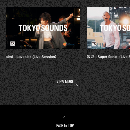
aimi – Lovesick (Live Session）
鋭児 – $uper $onic（Live 
VIEW MORE
PAGE to TOP