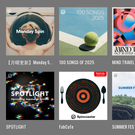
【月曜更新】Monday Spin
100 SONGS OF 2025
MIND TRAVEL
SPOTLIGHT
FabCafe
SUMMER FES