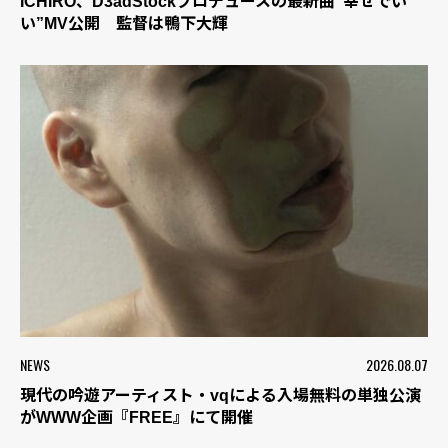
ICHIRO、D3adStockプロデュースの最新曲“幸せでい
い”MV公開 監督は鴨下大輝
NEWS
2026.08.07
現代の吟遊アーティスト・vqによる入場無料の単独公演
がWWW企画『FREE』にて開催