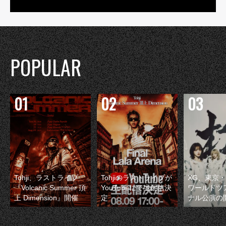
POPULAR
Tohji、ラストライブ
Tohjiのラストライブが
XG、東京
『Volcanic Summer 頂
YouTubeにて生配信決
ワールドツ
上 Dimension』開催
定
ナル公演の