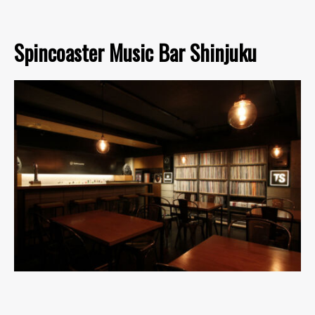
Spincoaster Music Bar Shinjuku