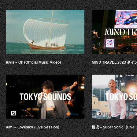
luvis – Oh (Official Music Video)
MIND TRAVEL 2023 
aimi – Lovesick (Live Session）
鋭児 – $uper $onic（Live 