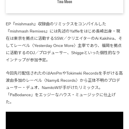
Tina Moon
EP『mishmash』収録曲のリミックスをコンパイルした
『mishmash Remixes』には先述のYaffleをはじめ長崎出身・現
在は東京を拠点に活動するSSW／クリエイターのAi Kakihira、そ
してレーベル〈Yesterday Once More〉主宰であり、福岡を拠点
に活動するのDJ／プロデューサー、Shiggeといった個性的なラ
インナップが参加予定。
今回先行配信されたのはAmPmやTokimeki Recordsを手がける高
波由多加のレーベル〈Namy& Records〉から正体不明のプロデ
ューサー・デュオ、NamitoWが手がけたリミックス。
「PaBodance」をエッジーなハウス・ミュージックに仕上げ
た。