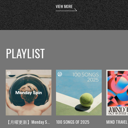
VIEW MORE
PLAYLIST
【月曜更新】Monday Spin
100 SONGS OF 2025
MIND TRAVEL