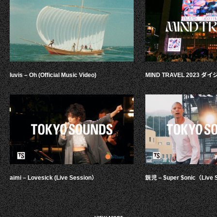
luvis – Oh (Official Music Video)
MIND TRAVEL 2023 
aimi – Lovesick (Live Session）
鋭児 – $uper $onic（Live 