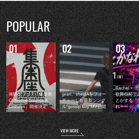
POPULAR
Rachel 
体験型フェス『集楽座
jjean、sheidAをフィー
歌舞伎町で
Collective Sounds &
チャーした最新シング
とかする『
Cultures』開催決定
ル“gossip boy”MV公開
れーーッ』
VIEW MORE