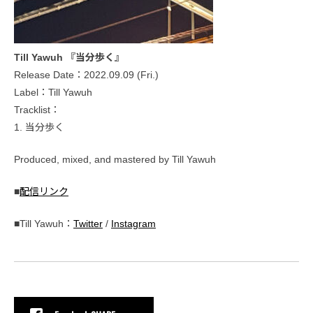
Till Yawuh 『当分歩く』
Release Date：2022.09.09 (Fri.)
Label：Till Yawuh
Tracklist：
1. 当分歩く
Produced, mixed, and mastered by Till Yawuh
■
配信リンク
■Till Yawuh：
Twitter
/
Instagram