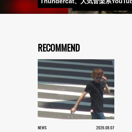
Thundercat、人気音楽系Y
RECOMMEND
NEWS
2026.08.07