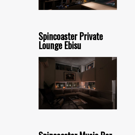
Spincoaster Private
Lounge Ebisu