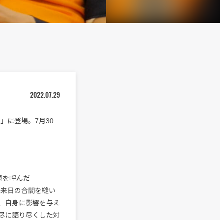
2022.07.29
ク」に登場。7月30
題を呼んだ
その来日の合間を縫い
、自身に影響を与え
尽に語り尽くした対