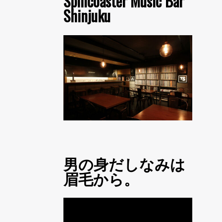
Spincoaster Music Bar
Shinjuku
男の身だしなみは
眉毛から。