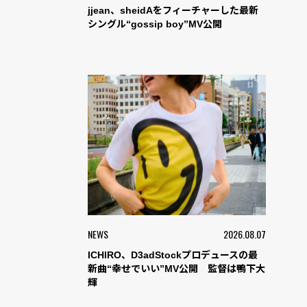
jjean、sheidAをフィーチャーした最新
シングル“gossip boy”MV公開
NEWS
2026.08.07
ICHIRO、D3adStockプロデュースの最
新曲“幸せでいい”MV公開 監督は鴨下大
輝