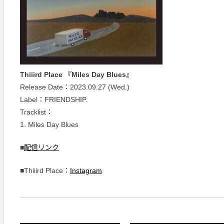
Thiiird Place 『Miles Day Blues』
Release Date：2023.09.27 (Wed.)
Label：FRIENDSHIP.
Tracklist：
1. Miles Day Blues
■
配信リンク
■Thiiird Place：
Instagram