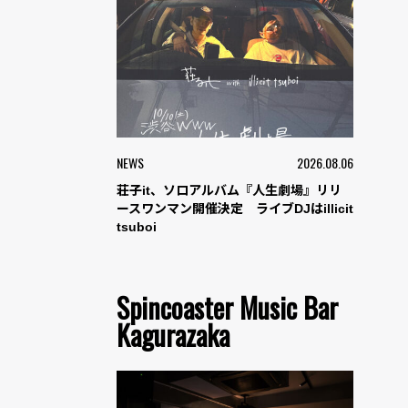
NEWS
2026.08.06
荘子it、ソロアルバム『人生劇場』リリ
ースワンマン開催決定 ライブDJはillicit
tsuboi
Spincoaster Music Bar
Kagurazaka