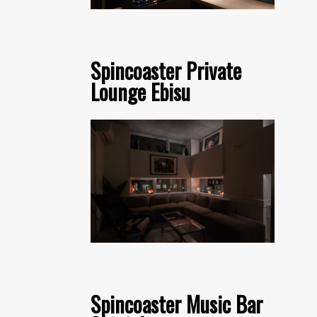
Spincoaster Private
Lounge Ebisu
Spincoaster Music Bar