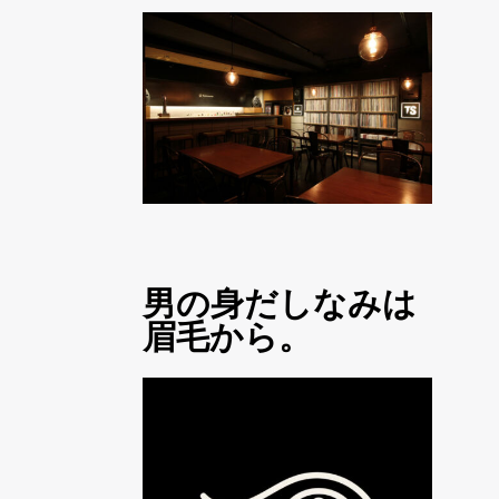
男の身だしなみは
眉毛から。