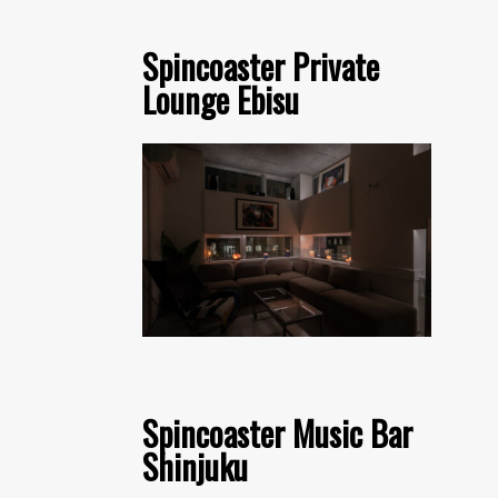
Spincoaster Private
Lounge Ebisu
Spincoaster Music Bar
Shinjuku