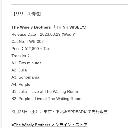
【リリース情報】
The Wisely Brothers 『THINK WISELY』
Release Date：2023.03.29 (Wed.)*
Cat.No.：WB-002
Price：￥2,800 + Tax
Tracklist：
A1. Two minutes
A2. Julia
A3. Sonomama
A4. Purple
B1. Julia – Live at The Waiting Room
B2. Purple – Live at The Waiting Room
*3月25日（土）、東京・下北沢SPREADにて先行販売
■
The Wisely Brothers オンライン・ストア