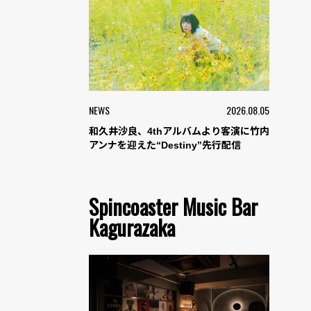
NEWS
2026.08.05
和久井沙良、4thアルバムより客演に竹内
アンナを迎えた“Destiny”先行配信
Spincoaster Music Bar
Kagurazaka