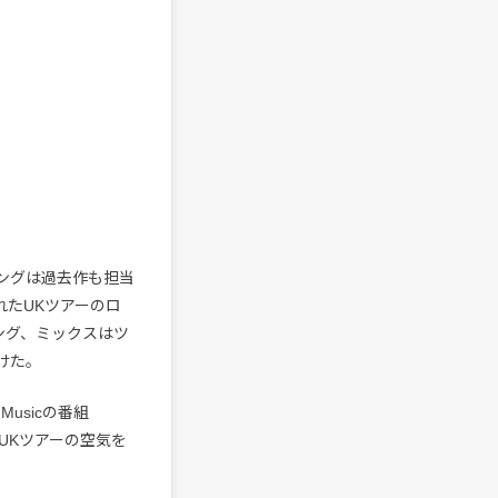
ングは過去作も担当
われたUKツアーのロ
ング、ミックスはツ
がけた。
 Musicの番組
ったUKツアーの空気を