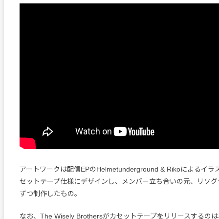
アートワークは配信EPのHelmetunderground & Rikoによ
セットテープ仕様にデザインし、メンバー立ち合いの元、リソグ
ずつ制作したもの。
なお、The Wisely Brothersがカセットテープをリリースするの