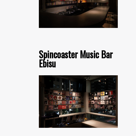
Spincoaster Music Bar
Ebisu