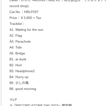
Label：O.O.C. Records / navy inc. / 株式会社ローソンエン
record shop)
Cat.No.：HRLP297
Price：￥3,800 + Tax
Tracklist：
A1. Waiting for the sun
A2. Flag
A3. Parachute
A4. Tide
A5. Bridge
B1. at dusk
B2. Hurt
B3. Headphone2
B4. Hurry up
B5. 少しの風
B6. good morning
※LP
※『RECORD STORE DAY 2023』限定盤