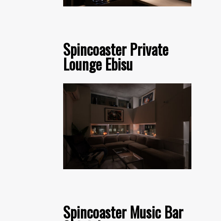
Spincoaster Private
Lounge Ebisu
Spincoaster Music Bar