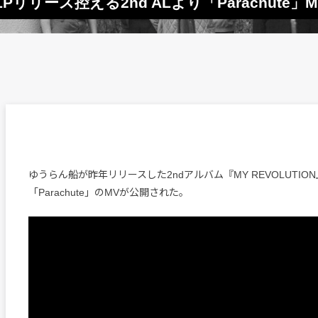
リリース控える2nd ALより「Parachute」
ゆうらん船が昨年リリースした2ndアルバム『MY REVOLUTIO
「Parachute」のMVが公開された。