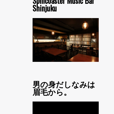
Spincoaster Music Bar
Shinjuku
男の身だしなみは
眉毛から。