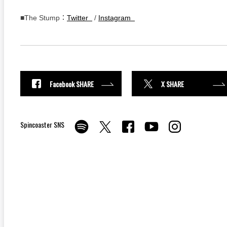
■The Stump：
Twitter
/
Instagram
Facebook SHARE
X SHARE
Spincoaster SNS