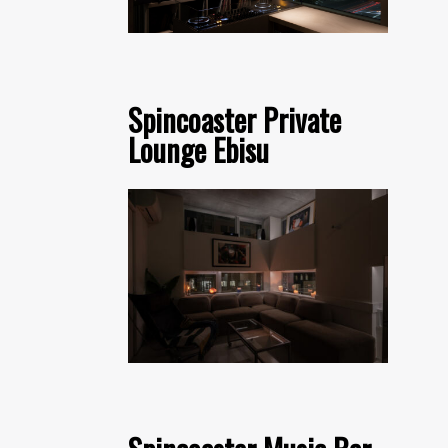
Spincoaster Private
Lounge Ebisu