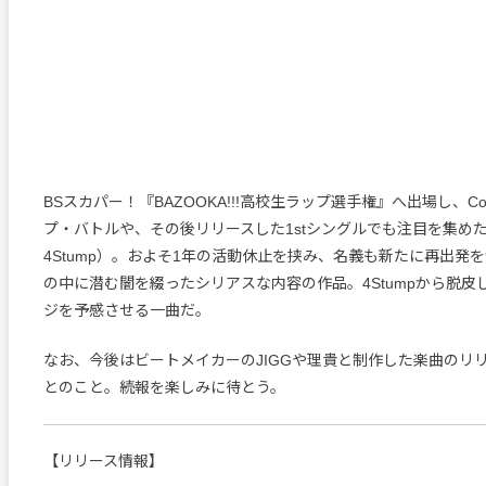
BSスカパー！『BAZOOKA!!!高校生ラップ選手権』へ出場し、Cor
プ・バトルや、その後リリースした1stシングルでも注目を集めたThe S
4Stump）。およそ1年の活動休止を挟み、名義も新たに再出発
の中に潜む闇を綴ったシリアスな内容の作品。4Stumpから脱皮
ジを予感させる一曲だ。
なお、今後はビートメイカーのJIGGや理貴と制作した楽曲のリ
とのこと。続報を楽しみに待とう。
【リリース情報】