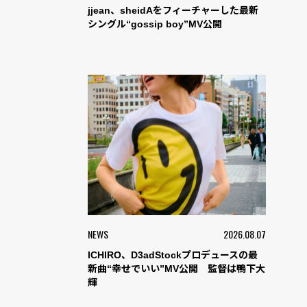
jjean、sheidAをフィーチャーした最新
シングル“gossip boy”MV公開
NEWS
2026.08.07
ICHIRO、D3adStockプロデュースの最
新曲“幸せでいい”MV公開 監督は鴨下大
輝