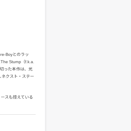
e-Boyとのラッ
tump（f.k.a.
を切った本作は、光
しネクスト・ステー
リースも控えている