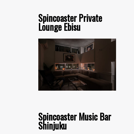
Spincoaster Private
Lounge Ebisu
Spincoaster Music Bar
Shinjuku