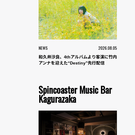
NEWS
2026.08.05
和久井沙良、4thアルバムより客演に竹内
アンナを迎えた“Destiny”先行配信
Spincoaster Music Bar
Kagurazaka