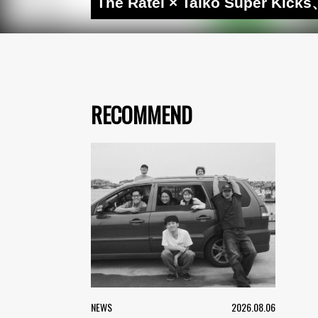
The Ratel × Taiko Super
RECOMMEND
NEWS
2026.08.06