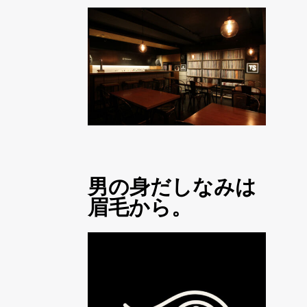
男の身だしなみは
眉毛から。