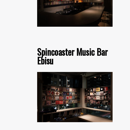
Spincoaster Music Bar
Ebisu