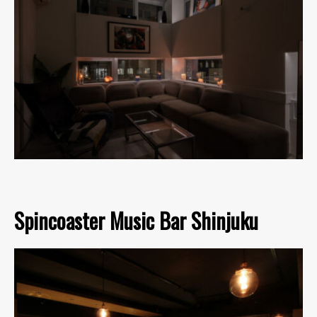
Spincoaster Music Bar Shinjuku