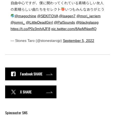
自曲中心ですが、僕に関わってくれている素晴らしい友人
の素晴らしい曲たちをセレクト
いつもみんなありがとう
@magochine
@SEKITOVA
@isagen7
@mori_jarriem
@jomni_
@LittleDeadGirrl
@PalSounds
@blackglassg
https://t.co/P0z3mhAJF8
pic.twitter.com/8ApMNqpfIQ
— Stones Taro (@stonestarojp)
September 5, 2022
Facebook SHARE
X SHARE
Spincoaster SNS