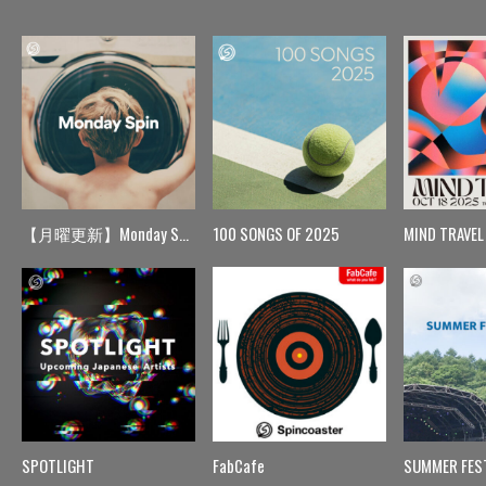
【月曜更新】Monday Spin
100 SONGS OF 2025
MIND TRAVEL
SPOTLIGHT
FabCafe
SUMMER FES