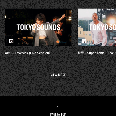
aimi – Lovesick (Live Session）
鋭児 – $uper $onic（Live 
VIEW MORE
PAGE to TOP