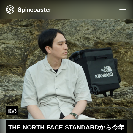
Skip
to
content
NEWS
THE NORTH FACE STANDARDから今年