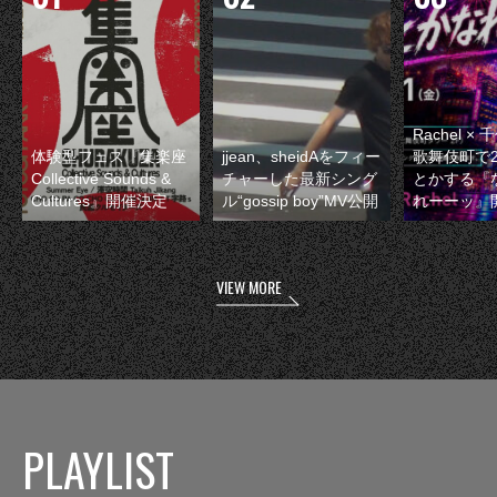
Rachel 
体験型フェス『集楽座
jjean、sheidAをフィー
歌舞伎町で
Collective Sounds &
チャーした最新シング
とかする『
Cultures』開催決定
ル“gossip boy”MV公開
れーーッ』
VIEW MORE
PLAYLIST