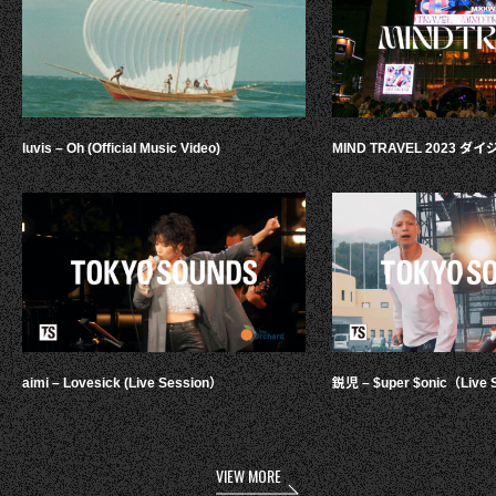
luvis – Oh (Official Music Video)
MIND TRAVEL 2023 
aimi – Lovesick (Live Session）
鋭児 – $uper $onic（Live 
VIEW MORE