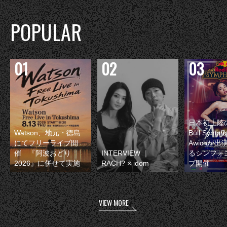
POPULAR
日本初上陸の
Watson、地元・徳島
Bull Symp
にてフリーライブ開
Awichが
催 『阿波おどり
INTERVIEW ｜
るシンフォ
2026』に併せて実施
RACH? × idom
ブ開催
VIEW MORE