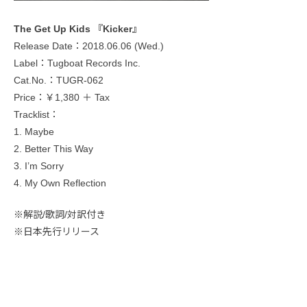
The Get Up Kids 『Kicker』
Release Date：2018.06.06 (Wed.)
Label：Tugboat Records Inc.
Cat.No.：TUGR-062
Price：￥1,380 ＋ Tax
Tracklist：
1. Maybe
2. Better This Way
3. I’m Sorry
4. My Own Reflection
※解説/歌詞/対訳付き
※日本先行リリース