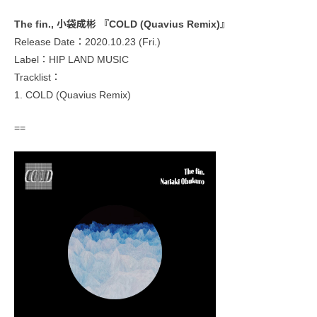
The fin., 小袋成彬 『COLD (Quavius Remix)』
Release Date：2020.10.23 (Fri.)
Label：HIP LAND MUSIC
Tracklist：
1. COLD (Quavius Remix)
==