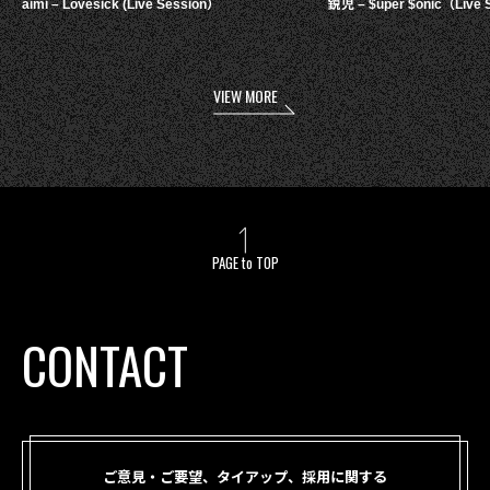
aimi – Lovesick (Live Session）
鋭児 – $uper $onic（Live 
VIEW MORE
PAGE to TOP
CONTACT
ご意見・ご要望、タイアップ、採用に関する