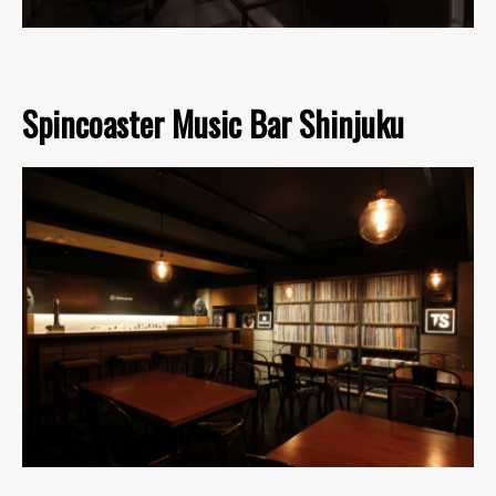
Spincoaster Music Bar Shinjuku