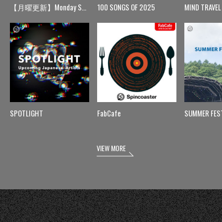
【月曜更新】Monday Spin
100 SONGS OF 2025
MIND TRAVEL
SPOTLIGHT
FabCafe
SUMMER FES
VIEW MORE