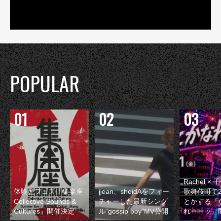
POPULAR
Rachel 
体験型フェス『集楽座
jjean、sheidAをフィー
歌舞伎町で
Collective Sounds &
チャーした最新シング
とかする『
Cultures』開催決定
ル“gossip boy”MV公開
れーーッ』