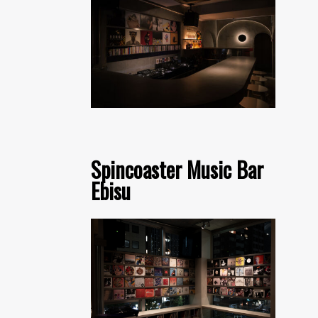
Spincoaster Music Bar
Ebisu