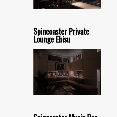
Spincoaster Private
Lounge Ebisu