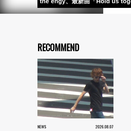
the engy、最新曲「Hold u
RECOMMEND
NEWS
2026.08.07