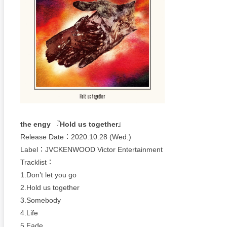
the engy 『Hold us together』
Release Date：2020.10.28 (Wed.)
Label：JVCKENWOOD Victor Entertainment
Tracklist：
1.Don’t let you go
2.Hold us together
3.Somebody
4.Life
5.Fade