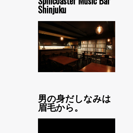
Spincoaster Music Bar
Shinjuku
男の身だしなみは
眉毛から。