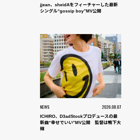
jjean、sheidAをフィーチャーした最新
シングル“gossip boy”MV公開
NEWS
2026.08.07
ICHIRO、D3adStockプロデュースの最
新曲“幸せでいい”MV公開 監督は鴨下大
輝