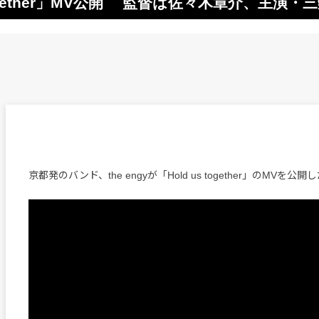
s together」MV公開 監督は佐々木章介、主演・
京都発のバンド、the engyが「Hold us together」のMVを公開