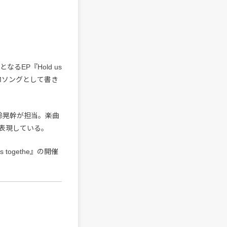
るEP『Hold us
CMソングとして書き
鈴晃幹が担当。楽曲
表現している。
 togethe』の開催