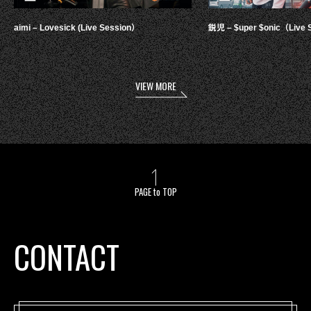
aimi – Lovesick (Live Session）
鋭児 – $uper $onic（Live 
VIEW MORE
PAGE to TOP
CONTACT