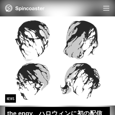
Skip
to
content
NEWS
the engy、ハロウィンに初の配信