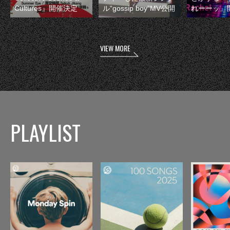
Cultures』開催決定
ル“gossip boy”MV公開
れーーッ』
VIEW MORE
PLAYLIST