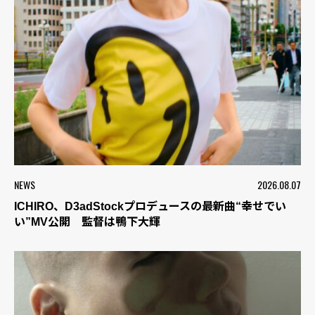
NEWS
2026.08.07
ICHIRO、D3adStockプロデュースの最新曲“幸せでい
い”MV公開 監督は鴨下大輝