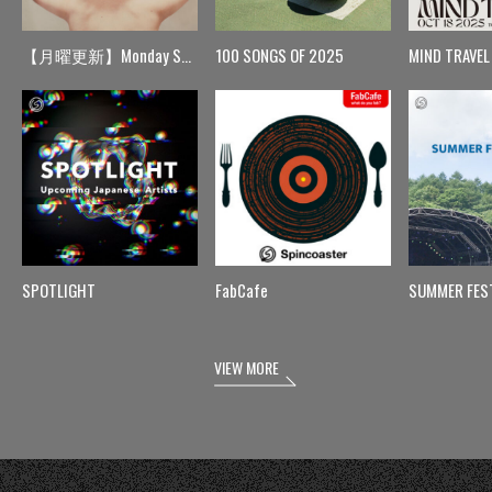
【月曜更新】Monday Spin
100 SONGS OF 2025
MIND TRAVEL
SPOTLIGHT
FabCafe
SUMMER FES
VIEW MORE