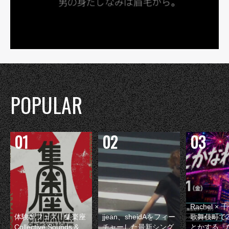
POPULAR
Rachel 
体験型フェス『集楽座
jjean、sheidAをフィー
歌舞伎町で
Collective Sounds &
チャーした最新シング
とかする『