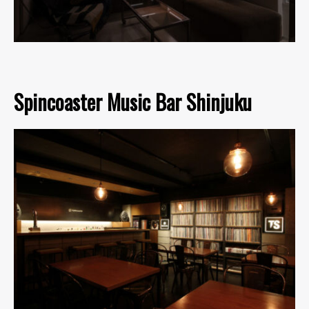
Spincoaster Music Bar Shinjuku