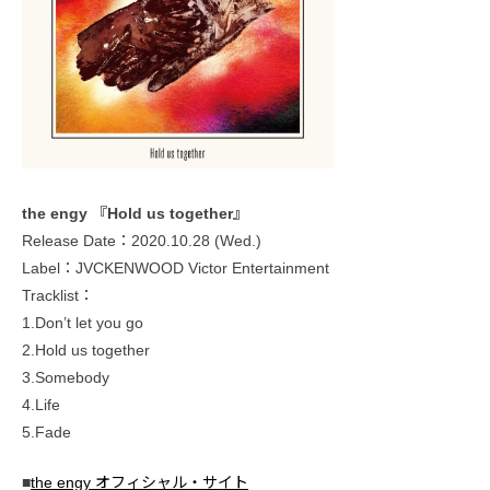
the engy 『Hold us together』
Release Date：2020.10.28 (Wed.)
Label：JVCKENWOOD Victor Entertainment
Tracklist：
1.Don’t let you go
2.Hold us together
3.Somebody
4.Life
5.Fade
■
the engy オフィシャル・サイト