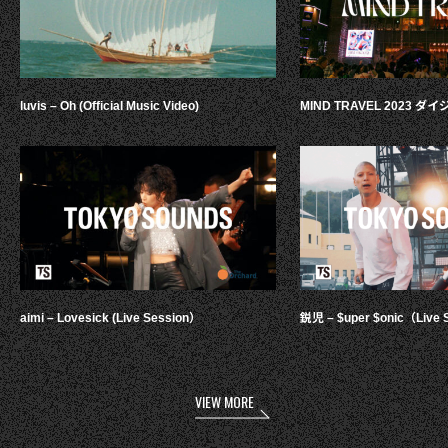
luvis – Oh (Official Music Video)
MIND TRAVEL 2023 
aimi – Lovesick (Live Session）
鋭児 – $uper $onic（Live 
VIEW MORE