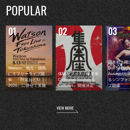
POPULAR
日本初上陸の
Watson、地元・徳島
Bull Symp
にてフリーライブ開
体験型フェス『集楽座
Awichが
催 『阿波おどり
Collective Sounds &
るシンフォ
2026』に併せて実施
Cultures』開催決定
ブ開催
VIEW MORE