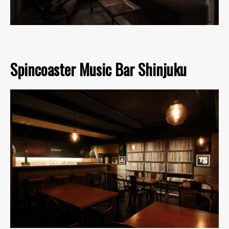
Spincoaster Music Bar Shinjuku