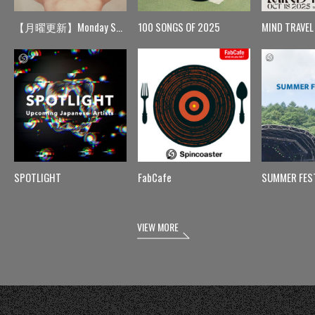
【月曜更新】Monday Spin
100 SONGS OF 2025
MIND TRAVEL
SPOTLIGHT
FabCafe
SUMMER FES
VIEW MORE