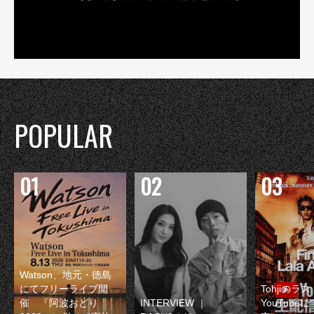
POPULAR
Watson、地元・徳島
にてフリーライブ開
Tohjiのラ
催 『阿波おどり
INTERVIEW ｜
YouTube