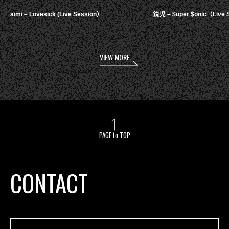
aimi – Lovesick (Live Session）
鋭児 – $uper $onic（Live 
VIEW MORE
PAGE to TOP
CONTACT