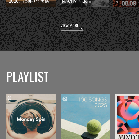
2026』に併せて実施
RACH? × idom
定
VIEW MORE
PLAYLIST