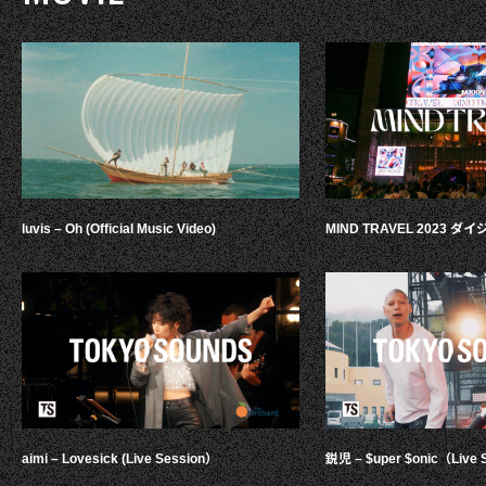
luvis – Oh (Official Music Video)
MIND TRAVEL 2023 
aimi – Lovesick (Live Session）
鋭児 – $uper $onic（Live 