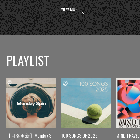
VIEW MORE
PLAYLIST
【月曜更新】Monday Spin
100 SONGS OF 2025
MIND TRAVEL