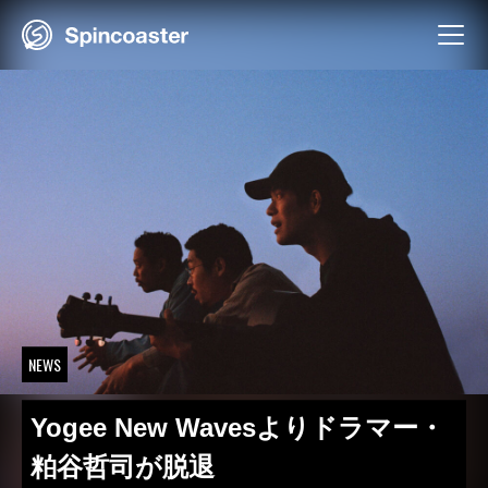
Skip
to
content
NEWS
Yogee New Wavesよりドラマー・
粕谷哲司が脱退