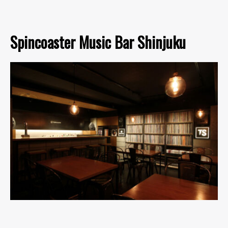
Spincoaster Music Bar Shinjuku