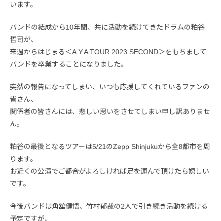
います。
バンドの結成から10年間、共に活動を続けてきたドラムの粕谷
哲司が、
来週からはじまる＜A.Y.A TOUR 2023 SECOND＞をもちまして
バンドを卒業することになりました。
突然の報告になってしまい、いつも応援してくれているファンの
皆さん、
関係者の皆さんには、悲しい思いをさせてしまい申し訳ありませ
ん。
粕谷の最後となるツアーは5/21のZepp Shinjukuから全8都市を周
ります。
お近くの公演でご都合がよろしければ足を運んで頂けたら嬉しい
です。
今後バンドは角舘健悟、竹村郁哉の2人で引き続き活動を続ける
予定ですが、