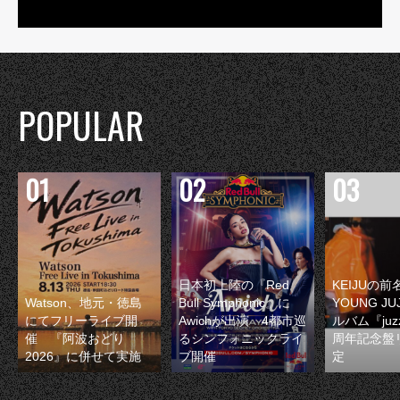
POPULAR
日本初上陸の『Red
KEIJUの
Watson、地元・徳島
Bull Symphonic』に
YOUNG JU
にてフリーライブ開
Awichが出演 4都市巡
ルバム『juzz
催 『阿波おどり
るシンフォニックライ
周年記念盤
2026』に併せて実施
ブ開催
定