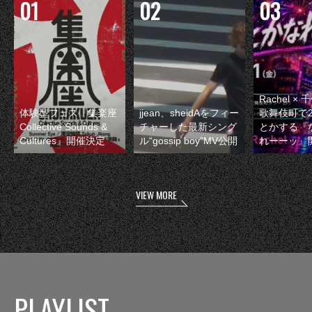
Rachel 
体験型フェス『集楽座
jjean、sheidAをフィー
歌舞伎町で
Collective Sounds &
チャーした最新シング
とかする『
Cultures』開催決定
ル“gossip boy”MV公開
れーーッ』
VIEW MORE
PLAYLIST