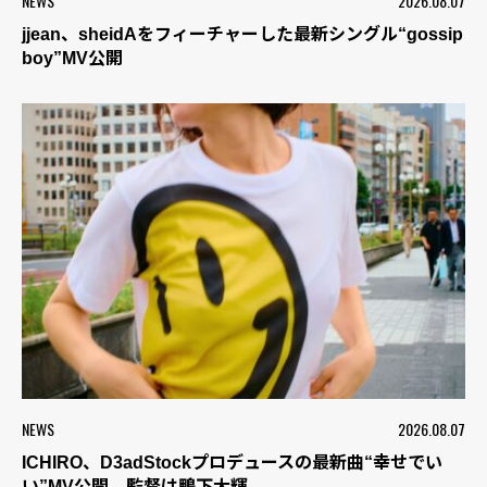
NEWS
2026.08.07
jjean、sheidAをフィーチャーした最新シングル“gossip
boy”MV公開
NEWS
2026.08.07
ICHIRO、D3adStockプロデュースの最新曲“幸せでい
い”MV公開 監督は鴨下大輝