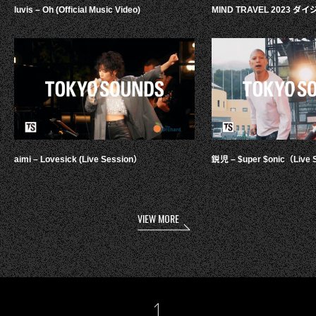
luvis – Oh (Official Music Video)
MIND TRAVEL 2023 
aimi – Lovesick (Live Session）
鋭児 – $uper $onic（Live 
VIEW MORE