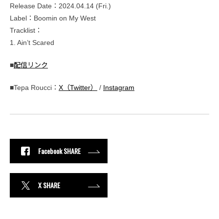
Release Date：2024.04.14 (Fri.)
Label：Boomin on My West
Tracklist：
1. Ain’t Scared
■
配信リンク
■Tepa Roucci：
X（Twitter）
/
Instagram
Facebook SHARE
X SHARE