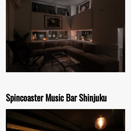
Spincoaster Music Bar Shinjuku