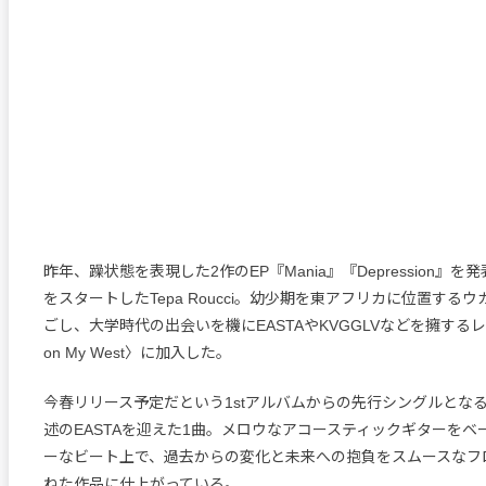
昨年、躁状態を表現した2作のEP『Mania』『Depression』
をスタートしたTepa Roucci。幼少期を東アフリカに位置する
ごし、大学時代の出会いを機にEASTAやKVGGLVなどを擁するレー
on My West〉に加入した。
今春リリース予定だという1stアルバムからの先行シングルとな
述のEASTAを迎えた1曲。メロウなアコースティックギターをベ
ーなビート上で、過去からの変化と未来への抱負をスムースなフ
ねた作品に仕上がっている。