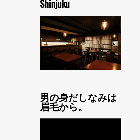
Shinjuku
男の身だしなみは
眉毛から。