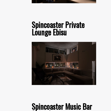
Spincoaster Private
Lounge Ebisu
Spincoaster Music Bar