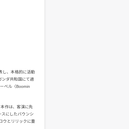
を発表し、本格的に活動
ウガンダ共和国にて過
ベル〈Boomin
る本作は、客演に先
ースにしたバウンシ
ロウとリリックに重