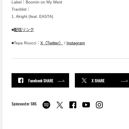
Label：Boomin on My West
Tracklist：
1. Alright (feat. EASTA)
■
配信リンク
■Tepa Roucci：
X（Twitter）
/
Instagram
Facebook SHARE
X SHARE
Spincoaster SNS