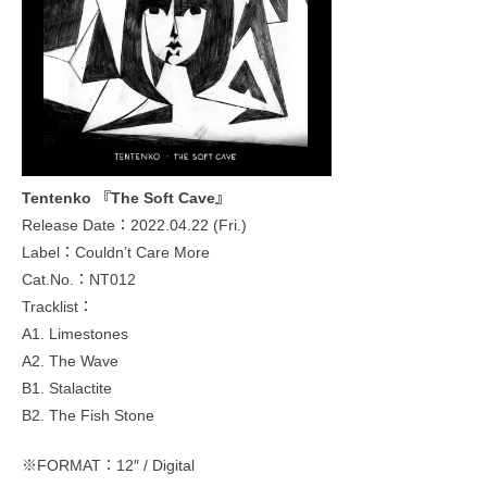
Tentenko 『The Soft Cave』
Release Date：2022.04.22 (Fri.)
Label：Couldn’t Care More
Cat.No.：NT012
Tracklist：
A1. Limestones
A2. The Wave
B1. Stalactite
B2. The Fish Stone
※FORMAT：12″ / Digital