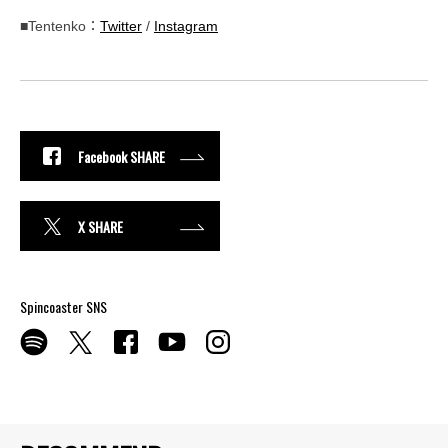
■Tentenko：
Twitter
/
Instagram
Facebook SHARE
X SHARE
Spincoaster SNS