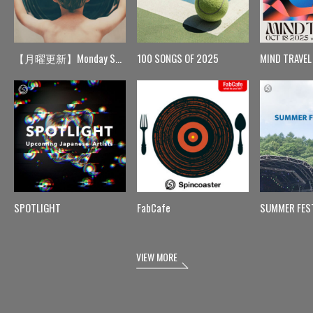
【月曜更新】Monday Spin
100 SONGS OF 2025
MIND TRAVEL
SPOTLIGHT
FabCafe
SUMMER FES
VIEW MORE