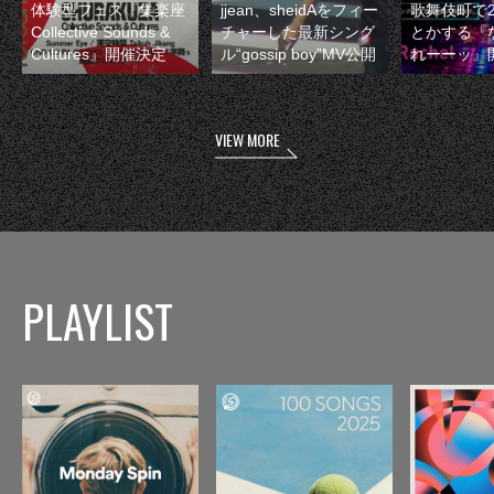
体験型フェス『集楽座
jjean、sheidAをフィー
歌舞伎町で
Collective Sounds &
チャーした最新シング
とかする『
Cultures』開催決定
ル“gossip boy”MV公開
れーーッ』
VIEW MORE
PLAYLIST