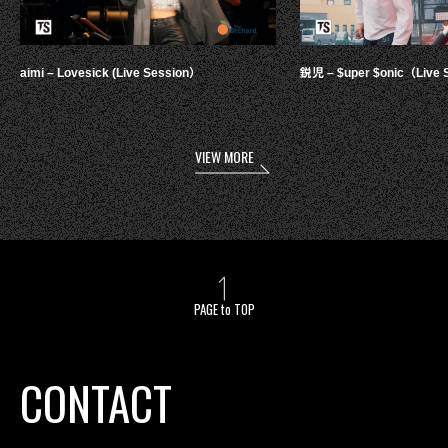
aimi – Lovesick (Live Session）
鋭児 – $uper $onic（Live 
VIEW MORE
PAGE to TOP
CONTACT