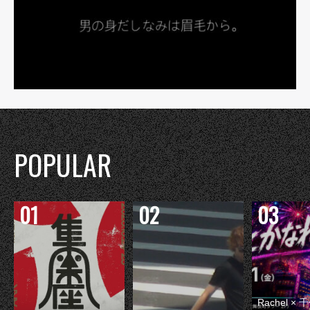
POPULAR
Rachel 