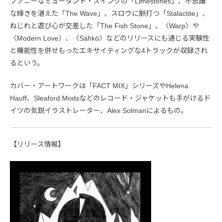
ファニーなミュータント・スイングの「Limestones」、不思議
な輝きを湛えた「The Wave」、スロウに脈打つ「Stalactite」、
ねじれと遊び心が交差した「The Fish Stone」、〈Warp〉や
〈Modern Love〉、〈Sähkö〉などのリリースにも通じる実験性
と機能性を併せもったエキサイティングな4トラックが収録され
るという。
カバー・アートワークは「FACT MIX」シリーズやHelena
Hauff、Sleaford Modsなどのレコード・ジャケットも手がけるド
イツの気鋭イラストレーター、Alex Solmanによるもの。
【リリース情報】