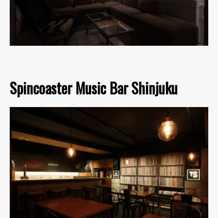
Spincoaster Music Bar Shinjuku