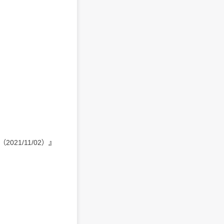
）
T（2021/11/02）』