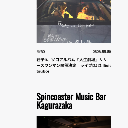
NEWS
2026.08.06
荘子it、ソロアルバム『人生劇場』リリ
ースワンマン開催決定 ライブDJはillicit
tsuboi
Spincoaster Music Bar
Kagurazaka