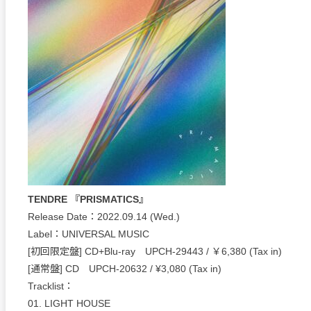
TENDRE 『PRISMATICS』
Release Date：2022.09.14 (Wed.)
Label：UNIVERSAL MUSIC
[初回限定盤] CD+Blu-ray UPCH-29443 / ￥6,380 (Tax in)
[通常盤] CD UPCH-20632 / ¥3,080 (Tax in)
Tracklist：
01. LIGHT HOUSE