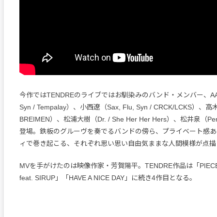
今作ではTENDREのライブではお馴染みのバンド・メンバー、AAAM
Syn / Tempalay）、小西遼（Sax, Flu, Syn / CRCK/LCKS）、高
BREIMEN）、松浦大樹（Dr. / She Her Her Hers）、松井泉（
登場。鉄板のグルーヴを奏でるバンドの傍ら、プライベート感あ
ィで巻き起こる、それぞれ思い思い自由気ままな人間模様が点描
MVを手がけたのは映像作家・芳賀陽平。TENDRE作品は「PIECE
feat. SIRUP」「HAVE A NICE DAY」に続き4作目となる。