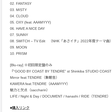
02. FANTASY
03. MISTY
04. CLOUD
05. OXY (feat. AAAMYYY)
06. HAVE A NICE DAY
07. SUNNY
08. SWITCH – TV Edit （NHK「あさイチ」2022年度テーマ曲
09. MOON
10. PRISM
[Blu-ray] ※初回限定盤のみ
『“GOOD BY COAST BY TENDRE” st Shinkiba STUDIO COAS
Mirror feat.TENDRE（象眠舎）
KAMERA feat.TENDRE（AAAMYYY）
魅力と欠点（saccharin）
LIFE / Night & Day / DOCUMENT / hanashi / RIDE（TENDRE）
■
購入リンク