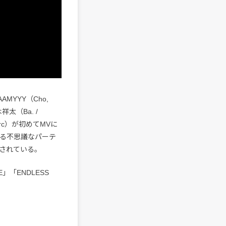
YYY（Cho,
木祥太（Ba. /
Perc）が初めてMVに
る不思議なパーテ
されている。
」「ENDLESS