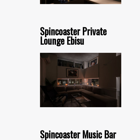
Spincoaster Private
Lounge Ebisu
Spincoaster Music Bar