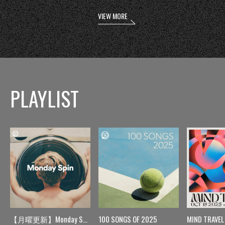
VIEW MORE
PLAYLIST
【月曜更新】Monday Spin
100 SONGS OF 2025
MIND TRAVEL