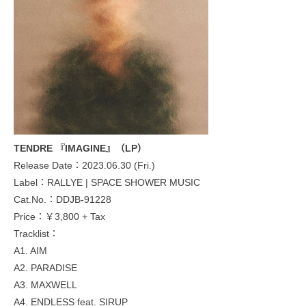
TENDRE 『IMAGINE』（LP）
Release Date：2023.06.30 (Fri.)
Label：RALLYE | SPACE SHOWER MUSIC
Cat.No.：DDJB-91228
Price：￥3,800 + Tax
Tracklist：
A1. AIM
A2. PARADISE
A3. MAXWELL
A4. ENDLESS feat. SIRUP