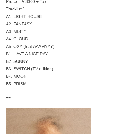
Pruce：￥3300 + Tax
Tracklist：
A1. LIGHT HOUSE
A2. FANTASY
A3. MISTY
A4. CLOUD
A5. OXY (feat.AAAMYYY)
B1. HAVE A NICE DAY
B2. SUNNY
B3. SWITCH (TV edition)
B4. MOON
B5. PRISM
==