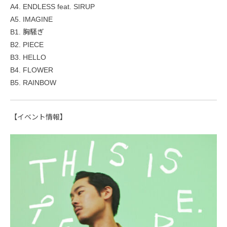
A4. ENDLESS feat. SIRUP
A5. IMAGINE
B1. 胸騒ぎ
B2. PIECE
B3. HELLO
B4. FLOWER
B5. RAINBOW
【イベント情報】