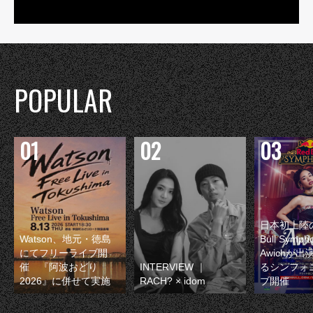
POPULAR
日本初上陸の
Watson、地元・徳島
Bull Symp
にてフリーライブ開
Awichが
催 『阿波おどり
INTERVIEW ｜
るシンフォ
2026』に併せて実施
RACH? × idom
ブ開催