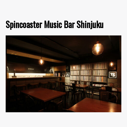
Spincoaster Music Bar Shinjuku