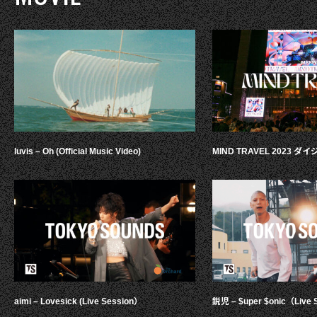
luvis – Oh (Official Music Video)
MIND TRAVEL 2023 
aimi – Lovesick (Live Session）
鋭児 – $uper $onic（Live 