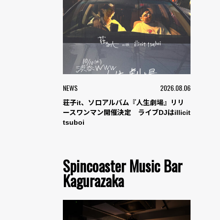
NEWS
2026.08.06
荘子it、ソロアルバム『人生劇場』リリ
ースワンマン開催決定 ライブDJはillicit
tsuboi
Spincoaster Music Bar
Kagurazaka