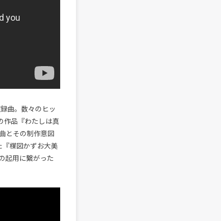
収録曲。数々のヒッ
の作品『わたしは真
曲とその制作意図
た『楳図かずお大美
の起用に繋がった