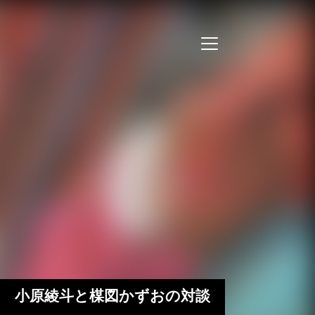
定 小原綾斗と楳図かずおの対談