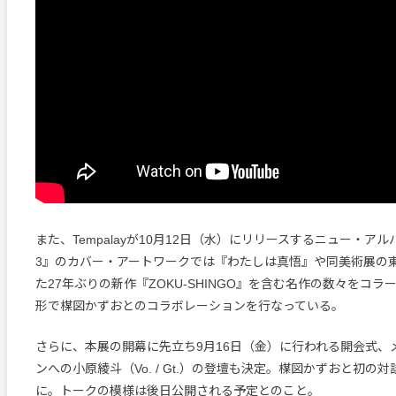
また、Tempalayが10月12日（水）にリリースするニュー・アルバム『
3』のカバー・アートワークでは『わたしは真悟』や同美術展の
た27年ぶりの新作『ZOKU-SHINGO』を含む名作の数々をコ
形で楳図かずおとのコラボレーションを行なっている。
さらに、本展の開幕に先立ち9月16日（金）に行われる開会式、
ンへの小原綾斗（Vo. / Gt.）の登壇も決定。楳図かずおと初の
に。トークの模様は後日公開される予定とのこと。