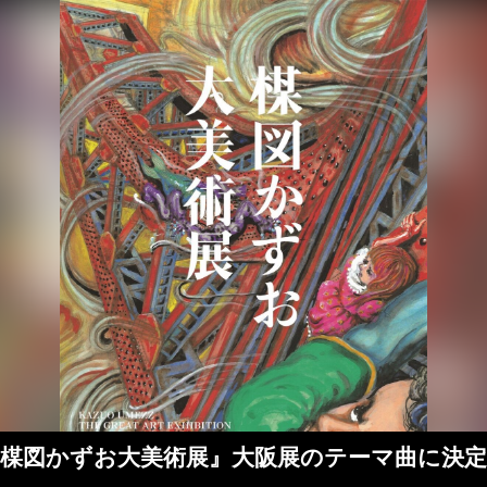
」が『楳図かずお大美術展』大阪展のテーマ曲に決