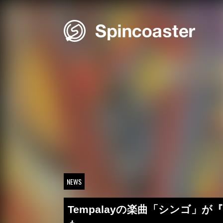
Skip
to
content
NEWS
Tempalayの楽曲「シンゴ