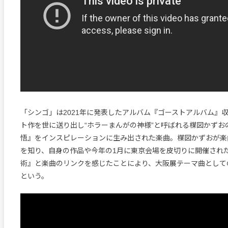
「シンゴ」は2021年に発表したアルバム『ゴーストアルバム』
ト作を世に送り出し“ホラーまんがの神様”と呼ばれる楳図かずお
悟』をインスピレーションに生み出された楽曲。楳図かずおが楽
を知り、自身の作品や今年の1月に東京会場を皮切りに開催され
術』と楽曲のリンクを感じたことにより、大阪展テーマ曲として
という。