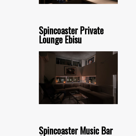
Spincoaster Private
Lounge Ebisu
Spincoaster Music Bar