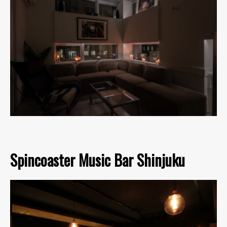
Spincoaster Music Bar Shinjuku