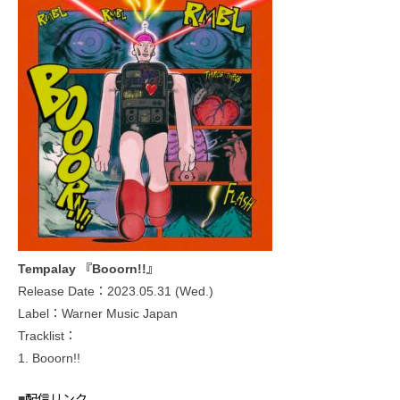
Tempalay 『Booorn!!』
Release Date：2023.05.31 (Wed.)
Label：Warner Music Japan
Tracklist：
1. Booorn!!
■
配信リンク