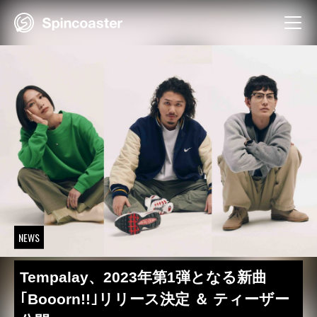
Skip
to
content
NEWS
Tempalay、2023年第1弾となる新曲
｢Booorn!!｣リリース決定 ＆ ティーザー