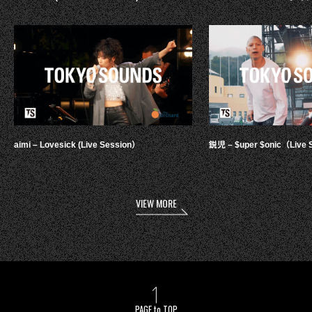
aimi – Lovesick (Live Session）
鋭児 – $uper $onic（Live 
VIEW MORE
PAGE to TOP