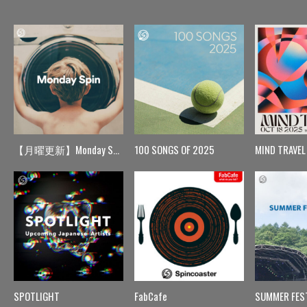
【月曜更新】Monday Spin
100 SONGS OF 2025
MIND TRAVEL
SPOTLIGHT
FabCafe
SUMMER FES