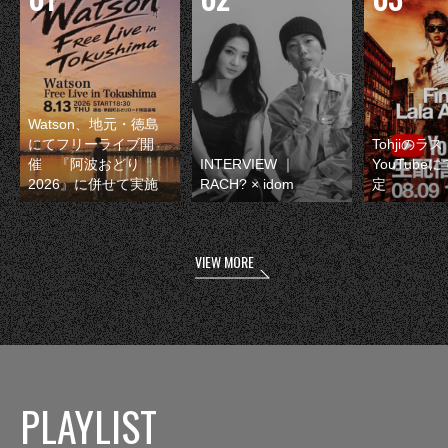
Watson、地元・徳島
にてフリーライブ開
Tohjiのラ
催 『阿波おどり
INTERVIEW ｜
YouTube
2026』に併せて実施
RACH? × idom
定
VIEW MORE
PLAYLIST