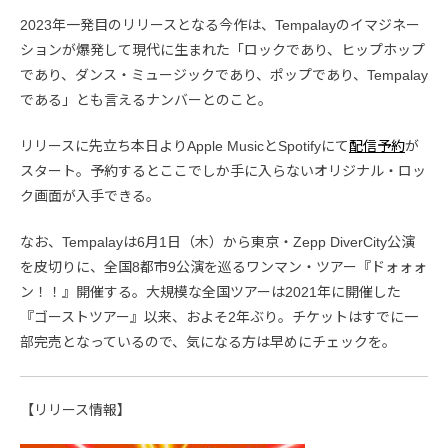
2023年一発目のリリースとなる今作は、Tempalayのイマジネー
ションが爆発して現代に生まれた「ロックであり、ヒップホップ
であり、ダンス・ミュージックであり、ポップであり、Tempalay
である」とも言えるナンバーとのこと。
リリースに先立ち本日よりApple MusicとSpotifyにて
配信予約
が
スタート。予約するとここでしか手に入らないオリジナル・ロッ
ク画面が入手できる。
なお、Tempalayは6月1日（木）から東京・Zepp DiverCity公演
を皮切りに、全国8都市9公演を巡るワンマン・ツアー『ドォォォ
ン！！』開催する。大規模な全国ツアーは2021年に開催した
『ゴーストツアー』以来、およそ2年ぶり。チケットはすでに一
部完売となっているので、気になる方は早めにチェックを。
【リリース情報】