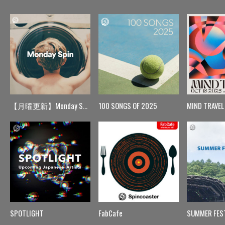
【月曜更新】Monday Spin
100 SONGS OF 2025
MIND TRAVEL
SPOTLIGHT
FabCafe
SUMMER FES