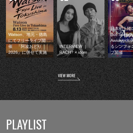
日本初上陸の
Watson、地元・徳島
Bull Symp
にてフリーライブ開
Awichが
催 『阿波おどり
INTERVIEW ｜
るシンフォ
2026』に併せて実施
RACH? × idom
ブ開催
VIEW MORE
PLAYLIST