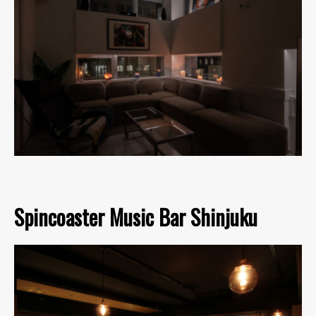
Spincoaster Music Bar Shinjuku