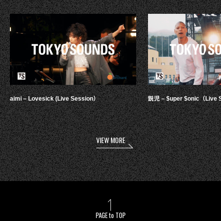
aimi – Lovesick (Live Session）
鋭児 – $uper $onic（Live 
VIEW MORE
PAGE to TOP