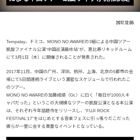
2017.12.05
Tempalay、ドミコ、MONO NO AWAREの3組による中国ツアー
凱旋ファイナル公演“中国巡演最终站”が、恵比寿リキッドルーム
にて3月1日（木）に開催されることが発表された。
2017年11月、中国の广州、深圳、杭州、上海、北京の5都市の会
場にて5日間連続ライブという濃密なスケジュールで行われたこ
のツアー。
MONO NO AWAREの加藤成順（Gt.）に曰く「毎日が1000人キ
ャパだった」というこの大規模なツアーの凱旋公演となる本公演
は、それぞれ今年話題作をリリースし、“FUJI ROCK
FESTIVAL’17”をはじめとする音楽フェスに引っ張りだこだった
彼らが一堂に会する貴重なイベントとなっている。