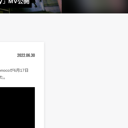
way」MV公開
2022.06.30
ocoが6月17日
れた。