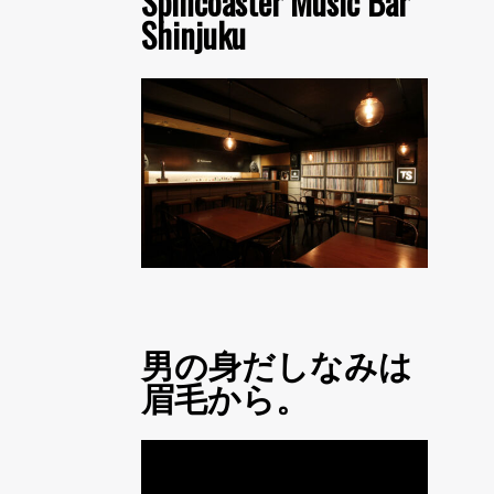
Spincoaster Music Bar
Shinjuku
男の身だしなみは
眉毛から。