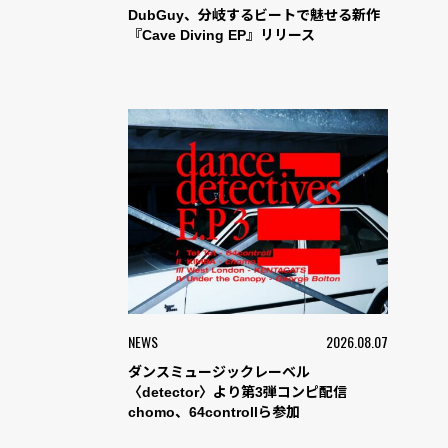
DubGuy、分岐するビートで魅せる新作
『Cave Diving EP』リリース
NEWS
2026.08.07
ダンスミュージックレーベル
〈detector〉より第3弾コンピ配信
chomo、64controllら参加