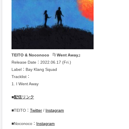
TEITO & Noconoco 『I Went Away』
Release Date：2022.06.17 (Fri.)
Label：Bay Klang Squad
Tracklist：
1. I Went Away
■
配信リンク
■TEITO：
Twitter
/
Instagram
■Noconoco：
Instagram