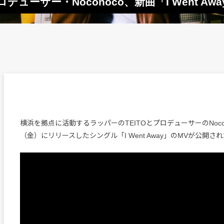
 × プロデューサー・Noconoco、新曲「I Went A
横浜を拠点に活動するラッパーのTEITOとプロデューサーのNocon
（金）にリリースしたシングル「I Went Away」のMVが公開さ