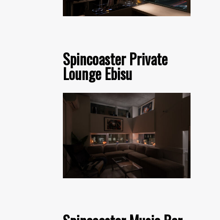
Spincoaster Private
Lounge Ebisu